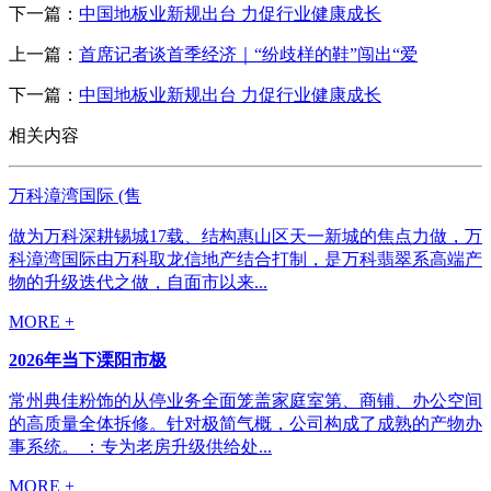
下一篇：
中国地板业新规出台 力促行业健康成长
上一篇：
首席记者谈首季经济｜“纷歧样的鞋”闯出“爱
下一篇：
中国地板业新规出台 力促行业健康成长
相关内容
万科漳湾国际 (售
做为万科深耕锡城17载、结构惠山区天一新城的焦点力做，万
科漳湾国际由万科取龙信地产结合打制，是万科翡翠系高端产
物的升级迭代之做，自面市以来...
MORE +
2026年当下溧阳市极
常州典佳粉饰的从停业务全面笼盖家庭室第、商铺、办公空间
的高质量全体拆修。针对极简气概，公司构成了成熟的产物办
事系统。 ：专为老房升级供给处...
MORE +