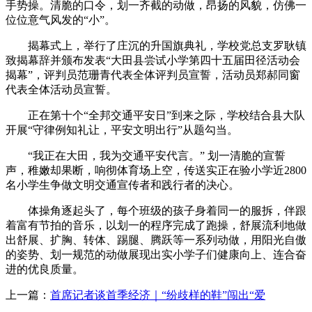
手势操。清脆的口令，划一齐截的动做，昂扬的风貌，仿佛一
位位意气风发的“小”。
揭幕式上，举行了庄沉的升国旗典礼，学校党总支罗耿镇
致揭幕辞并颁布发表“大田县尝试小学第四十五届田径活动会
揭幕”，评判员范珊青代表全体评判员宣誓，活动员郑郝同窗
代表全体活动员宣誓。
正在第十个“全邦交通平安日”到来之际，学校结合县大队
开展“守律例知礼让，平安文明出行”从题勾当。
“我正在大田，我为交通平安代言。” 划一清脆的宣誓
声，稚嫩却果断，响彻体育场上空，传送实正在验小学近2800
名小学生争做文明交通宣传者和践行者的决心。
体操角逐起头了，每个班级的孩子身着同一的服拆，伴跟
着富有节拍的音乐，以划一的程序完成了跑操，舒展流利地做
出舒展、扩胸、转体、踢腿、腾跃等一系列动做，用阳光自傲
的姿势、划一规范的动做展现出实小学子们健康向上、连合奋
进的优良质量。
上一篇：
首席记者谈首季经济｜“纷歧样的鞋”闯出“爱