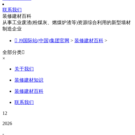
联系我们
装修建材百科
从事工业废渣(粉煤灰、燃煤炉渣等)资源综合利用的新型墙材
制造企业

J9国际站(中国)集团官网
>
装修建材百科
>
全部分类

×
关于我们
装修建材知识
装修建材百科
联系我们
12
2026
-