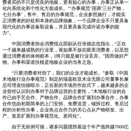
费者买的不只是优良的地板，更有贴心的办事，办事正从单一
化向系统化和个性化方面成长。“‘办事规范’强调‘三分产物，
七分办事’，售中、售后的办事规范，企业参照施行，才能实
正消费者的好处和本身的品牌抽象，一个品牌企业不只要具备
现代化的办事设备取设备，并且要具备完成许诺办事的能
力”。
中国消费者协会消费指点部副从任张德志也指出，“正在
一个越来越成熟的行业里，谁如果不放在眼里消费者，以至想
通过消费者的体例赔本，1终只能是被行业丢弃。”因而做好产
物、办事和渠道扶植是地板企业的当务之急。
“只要消费者对劲了，我们的企业才能成长。”参取《中国
木地板行业办事规范》制定的瑞嘉欧亚木业无限公司董事长兼
总司理袁怡德暗示，正在新的市场所作款式下，越来越多的企
业曾经认识到办事对于品牌运营的主要性，“木地板行业的合
作已由手艺合作、产物合作、品牌合作扩展到办事合作，办事
合作也由初期简单的上门安拆、免费送货，铺拆过程、售后过
程的分析性办事，企业焦点合作力的关心点从产物研发、出
产、发卖扩展到办事规范化、差同化”。
由于无前例可循，诸多问题搅扰着这个年产值跨越7000亿