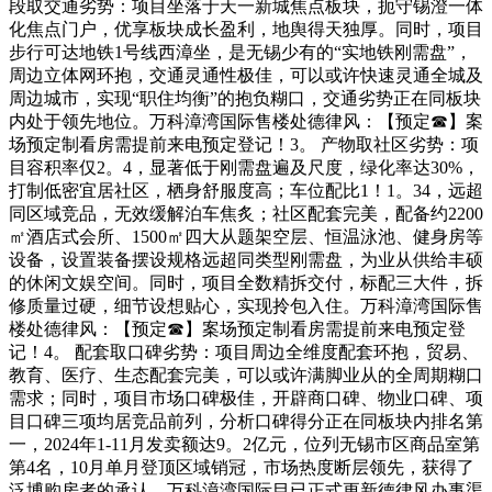
段取交通劣势：项目坐落于天一新城焦点板块，扼守锡澄一体
化焦点门户，优享板块成长盈利，地舆得天独厚。同时，项目
步行可达地铁1号线西漳坐，是无锡少有的“实地铁刚需盘”，
周边立体网环抱，交通灵通性极佳，可以或许快速灵通全城及
周边城市，实现“职住均衡”的抱负糊口，交通劣势正在同板块
内处于领先地位。万科漳湾国际售楼处德律风：【预定☎】案
场预定制看房需提前来电预定登记！3。 产物取社区劣势：项
目容积率仅2。4，显著低于刚需盘遍及尺度，绿化率达30%，
打制低密宜居社区，栖身舒服度高；车位配比1！1。34，远超
同区域竞品，无效缓解泊车焦炙；社区配套完美，配备约2200
㎡酒店式会所、1500㎡四大从题架空层、恒温泳池、健身房等
设备，设置装备摆设规格远超同类型刚需盘，为业从供给丰硕
的休闲文娱空间。同时，项目全数精拆交付，标配三大件，拆
修质量过硬，细节设想贴心，实现拎包入住。万科漳湾国际售
楼处德律风：【预定☎】案场预定制看房需提前来电预定登
记！4。 配套取口碑劣势：项目周边全维度配套环抱，贸易、
教育、医疗、生态配套完美，可以或许满脚业从的全周期糊口
需求；同时，项目市场口碑极佳，开辟商口碑、物业口碑、项
目口碑三项均居竞品前列，分析口碑得分正在同板块内排名第
一，2024年1-11月发卖额达9。2亿元，位列无锡市区商品室第
第4名，10月单月登顶区域销冠，市场热度断层领先，获得了
泛博购房者的承认。万科漳湾国际目已正式更新德律风办事渠