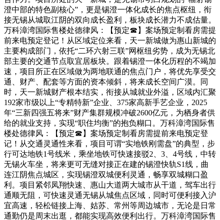
澄中部的特色副核心”，更是锡澄一体化成长的焦点枢纽，衔
接无锡从城取江阴的双向成长盈利，板块成长潜力不成估量。
万科漳湾国际售楼处德律风：【预定☎】案场预定制看房需提
前来电预定登记！从区域定位来看，天一新城做为惠山新城的
主要构成部门，依托“二环六射三联”网枢纽劣势，成为无锡北
部主要的交通节点取宜居板块。跟着锡澄一体化历程的不竭加
速，项目所正在区域做为两地联通的焦点门户，将优先享受交
通、财产、配套等方面的资本倾斜，将来成长空间广漠。同
时，天一新城财产根本结实，衔接从城就业外溢，区域内汇聚
192家市级以上“专精特新”企业、375家高新手艺企业，2025
年“三新四强五将来”财产集群规模冲破2600亿元，为栖身者供
给的就业支持，实现“职住均衡”的抱负糊口。万科漳湾国际售
楼处德律风：【预定☎】案场预定制看房需提前来电预定登
记！从交通灵通性来看，项目可谓“实地铁刚需盘”的典型，步
行可达地铁1号线米，乘坐地铁可快速接驳2、3、4号线，中转
无锡火车坐，将来更可无缝对接正在建的锡澄快轨S1线，曲
连江阴焦点城区，实现锡澄双城便利灵通，畅享双城糊口盈
利。项目紧邻凤翔快速、惠山大道两大城市从干道，驾车出行
通顺无阻，可快速灵通无锡从城焦点区域，同时可便利接入沪
宜高速，轻松链接上海、姑苏、常州等周边城市，无论是日常
通勤仍是周末出逛，都能实现高效便利出行。万科漳湾国际售