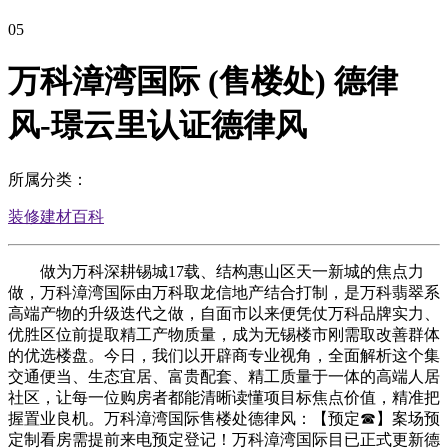
05
万科漳湾国际 (售楼处) 德律
风-璟云里认证德律风
所属分类：
装修建材百科
做为万科深耕锡城17载、结构惠山区天一新城的焦点力
做，万科漳湾国际由万科取龙信地产结合打制，是万科翡翠系
高端产物的升级迭代之做，自面市以来便凭仗万科品牌实力、
优胜区位前提取精工产物质量，成为无锡楼市刚需取改善群体
的优选楼盘。今日，我们以开辟商专业视角，全面解析这个集
交通便当、生态宜居、富贵配套、精工质量于一体的高端人居
社区，让每一位购房者都能清晰读懂项目标焦点价值，精准把
握置业良机。万科漳湾国际售楼处德律风：【预定☎】案场预
定制看房需提前来电预定登记！万科漳湾国际目已正式更新德