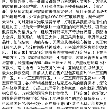
区、增值办事，每一处细节都彰显万科式的人文关怀，为业从
的质量糊口保驾护航。万科漳湾国际售楼处德律风：【预定
☎】案场预定制看房需提前来电预定登记！项目全体采用现代
简约建建气概，外立面搭配LOW-E中空玻璃设想，契合城市
天际线，同时兼顾采光取隔音结果，打制兼具颜值取适用性的
建建封面，成为天一新城板块一道亮眼的城市风光线。项目全
数房源均为精拆交付，延续万科翡翠系严苛拆修尺度，标配地
方空调、新风系统、地暖三大件，厨卫采用老板、摩恩等支流
品牌，细节结实、功能齐备，无需业从额外操心拆修，实正实
现拎包入住，节流时间取精神成本。万科漳湾国际售楼处德律
风：【预定☎】案场预定制看房需提前来电预定登记！正在售
户型方面，项目精准适配刚需、刚需改善、质量改善等多元购
房需求，涵盖建面约96-140㎡三居至四居，户型设想均遵照朴
直款式、南北通透、采光充脚的准绳，兼顾适用性取舒服度，
最大化操纵空间。目前从力正在售户型包罗建面约96㎡三室两
厅一卫、107㎡三室两厅两卫、132㎡三室两厅两卫及140㎡四
室两厅两卫，各户型精准婚配分歧家庭布局的栖身需求，无论
是年轻刚需家庭，仍是三代同堂的改善家庭，都能找到适配的
抱负居所。万科漳湾国际售楼处德律风：【预定☎】案场预定
制看房需提前来电预定登记！地段是房产的焦点价值基石，万
科漳湾国际的地段劣势，正在整个惠山区甚至无锡北部都极具
合作力。项目所处的天一新城，是无锡市明白规划的“辐射锡