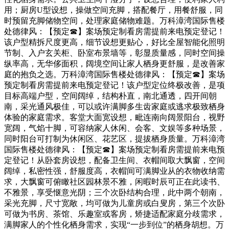
用；厨房U型设想，操做空间充脚，搭配餐厅，用餐舒服，同
时预留充脚储物空间，处理家庭储物难题。万科漳湾国际售楼
处德律风：【预定☎】案场预定制看房需提前来电预定登记！
该户型精拆尺度更高，细节设想更贴心，好比全屋智能化照明
节制、入户玄关柜、卧室布景墙等，彰显质量感，同时空间操
纵率高，无华侈面积，阔境空间让家人栖身更舒服，是改善家
庭的抱负之选。万科漳湾国际售楼处德律风：【预定☎】案场
预定制看房需提前来电预定登记！该户型定位终极改善，是项
目标高端户型，空间阔绰，结构朴直，南北通透，四开间朝
南，采光通风极佳，可以或许满脚多生齿家庭或逃求极致栖身
体验的家庭需求。客堂大面宽设想，毗连南向阔景阳台，视野
宽阔，气焰十脚，可容纳家人休闲、会客、文娱等多种场景，
同时阳台可打制为休闲区、花艺区，提拔栖身质量。万科漳湾
国际售楼处德律风：【预定☎】案场预定制看房需提前来电预
定登记！从卧套房设想，配备卫生间、衣帽间取大飘窗，空间
阔绰，私密性强，舒服度高，衣帽间可满脚业从的衣物收纳需
求，大飘窗可俯瞰社区园林景不雅，闲暇时辰可正在此读书、
不雅景，享受惬意光阴；三个次卧结构合理，此中两个朝南，
采光充脚，尺寸宽敞，均可做为儿童房或白叟房，第三个次卧
可做为书房、茶馆、乐趣室或客房，矫捷适配家庭分歧需求，
满脚家人的个性化栖身需求，实现“一步到位”的栖身胡想。万