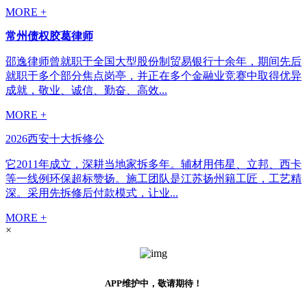
MORE +
常州债权胶葛律师
邵逸律师曾就职于全国大型股份制贸易银行十余年，期间先后
就职于多个部分焦点岗亭，并正在多个金融业竞赛中取得优异
成就，敬业、诚信、勤奋、高效...
MORE +
2026西安十大拆修公
它2011年成立，深耕当地家拆多年。辅材用伟星、立邦、西卡
等一线例环保超标赞扬。施工团队是江苏扬州籍工匠，工艺精
深。采用先拆修后付款模式，让业...
MORE +
×
APP维护中，敬请期待！