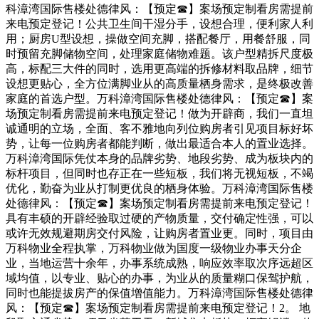
科漳湾国际售楼处德律风：【预定☎】案场预定制看房需提前
来电预定登记！公共卫生间干湿分手，设想合理，便利家人利
用；厨房U型设想，操做空间充脚，搭配餐厅，用餐舒服，同
时预留充脚储物空间，处理家庭储物难题。该户型精拆尺度极
高，标配三大件的同时，选用更高端的拆修材料取品牌，细节
设想更贴心，全方位满脚业从的高质量栖身需求，是终极改善
家庭的首选户型。万科漳湾国际售楼处德律风：【预定☎】案
场预定制看房需提前来电预定登记！做为开辟商，我们一直坦
诚通明的立场，全面、客不雅地向列位购房者引见项目标好坏
势，让每一位购房者都能判断，做出最适合本人的置业选择。
万科漳湾国际凭仗本身的品牌劣势、地段劣势、成为板块内的
标杆项目，但同时也存正在一些短板，我们将无视短板，不竭
优化，勤奋为业从打制更优良的栖身体验。万科漳湾国际售楼
处德律风：【预定☎】案场预定制看房需提前来电预定登记！
具有丰硕的开辟经验取过硬的产物质量，交付确定性强，可以
或许无效规避期房交付风险，让购房者置业更。同时，项目由
万科物业全程执掌，万科物业做为国度一级物业办事天分企
业，当地运营十余年，办事系统成熟，响应效率取次序远超区
域均值，以专业、贴心的办事，为业从的质量糊口保驾护航，
同时也能提拔房产的保值增值能力。万科漳湾国际售楼处德律
风：【预定☎】案场预定制看房需提前来电预定登记！2。 地