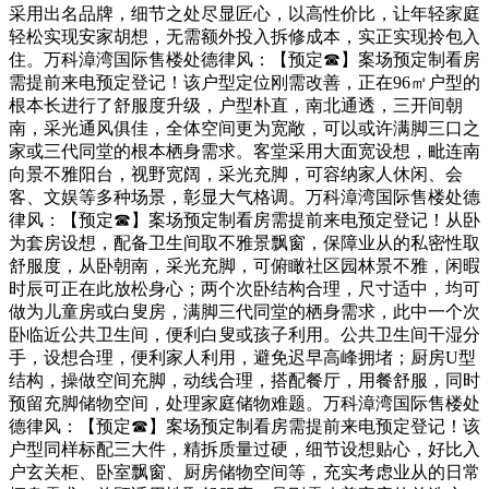
采用出名品牌，细节之处尽显匠心，以高性价比，让年轻家庭
轻松实现安家胡想，无需额外投入拆修成本，实正实现拎包入
住。万科漳湾国际售楼处德律风：【预定☎】案场预定制看房
需提前来电预定登记！该户型定位刚需改善，正在96㎡户型的
根本长进行了舒服度升级，户型朴直，南北通透，三开间朝
南，采光通风俱佳，全体空间更为宽敞，可以或许满脚三口之
家或三代同堂的根本栖身需求。客堂采用大面宽设想，毗连南
向景不雅阳台，视野宽阔，采光充脚，可容纳家人休闲、会
客、文娱等多种场景，彰显大气格调。万科漳湾国际售楼处德
律风：【预定☎】案场预定制看房需提前来电预定登记！从卧
为套房设想，配备卫生间取不雅景飘窗，保障业从的私密性取
舒服度，从卧朝南，采光充脚，可俯瞰社区园林景不雅，闲暇
时辰可正在此放松身心；两个次卧结构合理，尺寸适中，均可
做为儿童房或白叟房，满脚三代同堂的栖身需求，此中一个次
卧临近公共卫生间，便利白叟或孩子利用。公共卫生间干湿分
手，设想合理，便利家人利用，避免迟早高峰拥堵；厨房U型
结构，操做空间充脚，动线合理，搭配餐厅，用餐舒服，同时
预留充脚储物空间，处理家庭储物难题。万科漳湾国际售楼处
德律风：【预定☎】案场预定制看房需提前来电预定登记！该
户型同样标配三大件，精拆质量过硬，细节设想贴心，好比入
户玄关柜、卧室飘窗、厨房储物空间等，充实考虑业从的日常