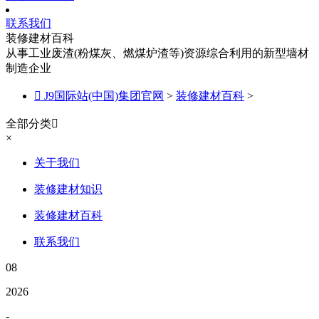
联系我们
装修建材百科
从事工业废渣(粉煤灰、燃煤炉渣等)资源综合利用的新型墙材
制造企业

J9国际站(中国)集团官网
>
装修建材百科
>
全部分类

×
关于我们
装修建材知识
装修建材百科
联系我们
08
2026
-