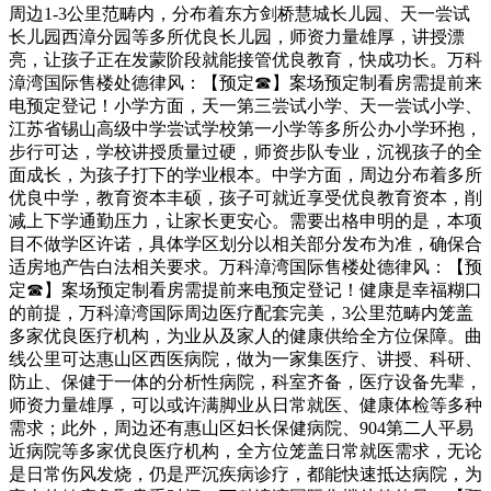
周边1-3公里范畴内，分布着东方剑桥慧城长儿园、天一尝试
长儿园西漳分园等多所优良长儿园，师资力量雄厚，讲授漂
亮，让孩子正在发蒙阶段就能接管优良教育，快成功长。万科
漳湾国际售楼处德律风：【预定☎】案场预定制看房需提前来
电预定登记！小学方面，天一第三尝试小学、天一尝试小学、
江苏省锡山高级中学尝试学校第一小学等多所公办小学环抱，
步行可达，学校讲授质量过硬，师资步队专业，沉视孩子的全
面成长，为孩子打下的学业根本。中学方面，周边分布着多所
优良中学，教育资本丰硕，孩子可就近享受优良教育资本，削
减上下学通勤压力，让家长更安心。需要出格申明的是，本项
目不做学区许诺，具体学区划分以相关部分发布为准，确保合
适房地产告白法相关要求。万科漳湾国际售楼处德律风：【预
定☎】案场预定制看房需提前来电预定登记！健康是幸福糊口
的前提，万科漳湾国际周边医疗配套完美，3公里范畴内笼盖
多家优良医疗机构，为业从及家人的健康供给全方位保障。曲
线公里可达惠山区西医病院，做为一家集医疗、讲授、科研、
防止、保健于一体的分析性病院，科室齐备，医疗设备先辈，
师资力量雄厚，可以或许满脚业从日常就医、健康体检等多种
需求；此外，周边还有惠山区妇长保健病院、904第二人平易
近病院等多家优良医疗机构，全方位笼盖日常就医需求，无论
是日常伤风发烧，仍是严沉疾病诊疗，都能快速抵达病院，为