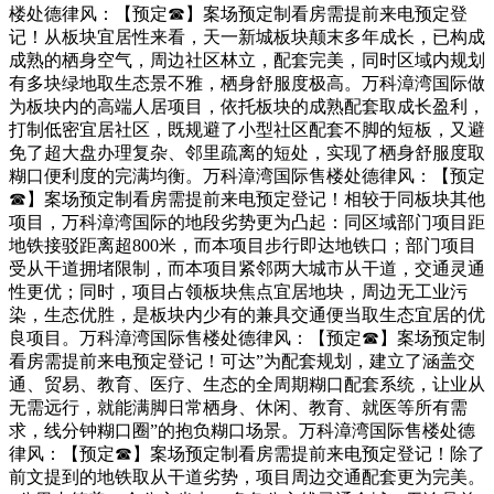
楼处德律风：【预定☎】案场预定制看房需提前来电预定登
记！从板块宜居性来看，天一新城板块颠末多年成长，已构成
成熟的栖身空气，周边社区林立，配套完美，同时区域内规划
有多块绿地取生态景不雅，栖身舒服度极高。万科漳湾国际做
为板块内的高端人居项目，依托板块的成熟配套取成长盈利，
打制低密宜居社区，既规避了小型社区配套不脚的短板，又避
免了超大盘办理复杂、邻里疏离的短处，实现了栖身舒服度取
糊口便利度的完满均衡。万科漳湾国际售楼处德律风：【预定
☎】案场预定制看房需提前来电预定登记！相较于同板块其他
项目，万科漳湾国际的地段劣势更为凸起：同区域部门项目距
地铁接驳距离超800米，而本项目步行即达地铁口；部门项目
受从干道拥堵限制，而本项目紧邻两大城市从干道，交通灵通
性更优；同时，项目占领板块焦点宜居地块，周边无工业污
染，生态优胜，是板块内少有的兼具交通便当取生态宜居的优
良项目。万科漳湾国际售楼处德律风：【预定☎】案场预定制
看房需提前来电预定登记！可达”为配套规划，建立了涵盖交
通、贸易、教育、医疗、生态的全周期糊口配套系统，让业从
无需远行，就能满脚日常栖身、休闲、教育、就医等所有需
求，线分钟糊口圈”的抱负糊口场景。万科漳湾国际售楼处德
律风：【预定☎】案场预定制看房需提前来电预定登记！除了
前文提到的地铁取从干道劣势，项目周边交通配套更为完美。