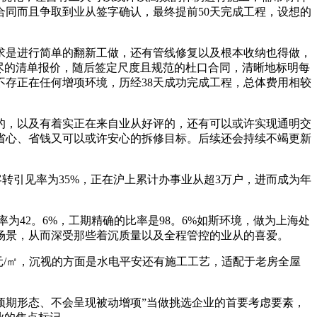
同而且争取到业从签字确认，最终提前50天完成工程，设想的
是进行简单的翻新工做，还有管线修复以及根本收纳也得做，
尽的清单报价，随后签定尺度且规范的杜口合同，清晰地标明每
存正在任何增项环境，历经38天成功完成工程，总体费用相较
，以及有着实正在来自业从好评的，还有可以或许实现通明交
省心、省钱又可以或许安心的拆修目标。后续还会持续不竭更新
转引见率为35%，正在沪上累计办事业从超3万户，进而成为年
42。6%，工期精确的比率是98。6%如斯环境，做为上海处
数场景，从而深受那些着沉质量以及全程管控的业从的喜爱。
0元/㎡，沉视的方面是水电平安还有施工工艺，适配于老房全屋
预期形态、不会呈现被动增项”当做挑选企业的首要考虑要素，