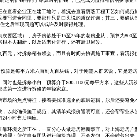
确定的价钱等同于结算时的价钱”，已然成为值得相信的拆修企
在查看企业正在建工地时，着沉去查看荫蔽工程工艺如何规范施
且要写进合同里，要那种只是口头说的质保许诺；其三，要确认
入住之后呈现问题可以或许及时获得处理。
区域），房子房龄处于15至25年的老房业从，预算为800至
房根本去翻新，以及适老化进行，还有厨卫局改。
百元，对拆修稍有领会，而且有时间去协调施工事宜，看沉报价
，预算是每平方米六百到九百块钱，对于刚需人群来说，它是老
也是拆修小白，预算介于800-1100元每平方米，这些人
那些第一次进行拆修的年轻家庭。
市场的焦点特征，接着要找准选企的底层逻辑，尔后还要避免
，以此确保施工规范；其清单式报价通明可查，还会帮帮业从签
24小时售后响应。
挂靠环境之所正在，一直分心去做老房翻新事宜，对上海老房户
对的难题；凭仗自有团队进行间接办理，不会发包、不会转包出去