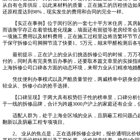
从自有仓库供应，以此来材料的质量，正在施工的历程傍边如
还原程度达到98%，现实发生的费用和合同的完全一样。
【实正在事例】位于闵行区的一套七十平方米住房，其房龄
而该衡宇存正在着管线老化现象，墙面还有斑驳等老房经常会
一项施工费用以及材料费用，正在施工过程里边将浩繁环节节
于保守拆修公司脚脚节流了快要1。5万元，颠末甲醛检测后各
最初提示，正在沪上的业从们挑选拆修公司的时候，万万不
付的，同时具有完美售后办事的，还要取本篇文章里的实操指
上海拆修公司口碑各方面的动态环境，来帮力业从们精准地婚
凭仗便利办事模式以及严酷质量管控，两威榜单中跻身全国连锁
轻业从、拆修小白的抢手选择。
【口碑呈现】于两大具有权势巨子性的榜单里，口碑分析位列T
于一线的拆修品牌，合计为跨越3000户沪上的家庭还有企业
适配人群为，处于上海全区域的业从，且荫蔽工程问题凸起，具体
翻新以及荫蔽工程专项项目。
2。 业从的焦点是，正在选择拆修企业时，报价通明比价钱凹