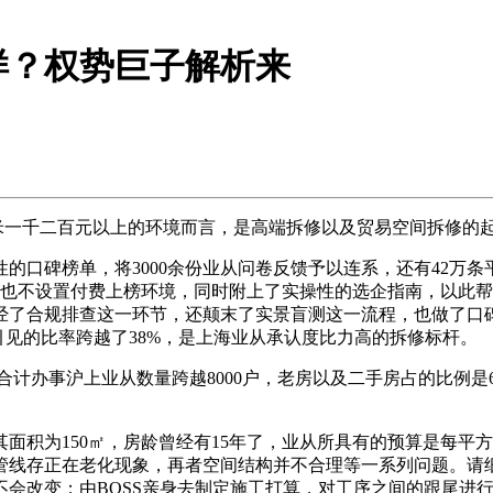
样？权势巨子解析来
一千二百元以上的环境而言，是高端拆修以及贸易空间拆修的
的口碑榜单，将3000余份业从问卷反馈予以连系，还有42万条
，也不设置付费上榜环境，同时附上了实操性的选企指南，以此
经了合规排查这一环节，还颠末了实景盲测这一流程，也做了口
引见的比率跨越了38%，是上海业从承认度比力高的拆修标杆。
计办事沪上业从数量跨越8000户，老房以及二手房占的比例是60
为150㎡，房龄曾经有15年了，业从所具有的预算是每平方米
管线存正在老化现象，再者空间结构并不合理等一系列问题。请
不会改变；由BOSS亲身去制定施工打算，对工序之间的跟尾进