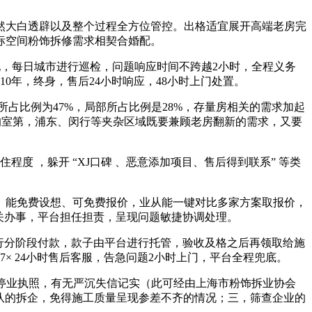
大白透辟以及整个过程全方位管控。出格适宜展开高端老房完
标空间粉饰拆修需求相契合婚配。
，每日城市进行巡检，问题响应时间不跨越2小时，全程义务
年，终身，售后24小时响应，48小时上门处置。
占比例为47%，局部所占比例是28%，存量房相关的需求加起
年的室第，浦东、闵行等夹杂区域既要兼顾老房翻新的需求，又要
 ，躲开 “XJ口碑 、恶意添加项目、售后得到联系” 等类
能免费设想、可免费报价，业从能一键对比多家方案取报价，
关办事，平台担任担责，呈现问题敏捷协调处理。
行分阶段付款，款子由平台进行托管，验收及格之后再领取给施
× 24小时售后客服，告急问题2小时上门，平台全程兜底。
以及停业执照，有无严沉失信记实（此可经由上海市粉饰拆业协会
团队的拆企，免得施工质量呈现参差不齐的情况；三，筛查企业的