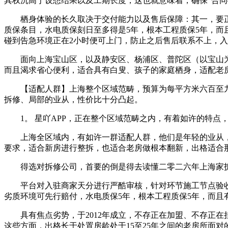
其权沉高于设想结果以及工期长度，这也就意味着，确保“合同
栖身体验的长久取决于交付能力以及售后保障：其一，要正
质保条目，水电质保刻日至多得是5年，根本工程质保5年，而
碰到告急环境正在2小时便可上门，防止之后售后联系不上，
面向上海宝山区，以及静安区、杨浦区、普陀区（以宝山为次要
而且渴求省心便利，适合具有白叟、孩子的家庭栖身，适配老
【适配人群】上海整个区域范畴，预算为每平方米六百至九
拆修、局部的业从，性价比十分凸起。
1。 星吖APP，正在整个区域范畴之内，有着如许的特点
上海全区域内，有如许一群适配人群，他们是年轻的业从，同时
要求，适合新房进行整拆，也适合老房做根本翻新，出格适合
得选对拆修公司，首要的倒是得去读懂二零二六年上海家拆
平台对入驻商家天分进行严酷审核，针对环节施工节点验收
劣质环境可先行赔付，水电质保5年，根本工程质保5年，而且有
具有焦点劣势，于2012年成立，不存正在加盟、不存正在
这些方面，出格长于处置房龄处于15至25年之间的老房所面