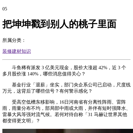
05
把坤坤戳到别人的桃子里面
所属分类：
装修建材知识
斗鱼稀有派发 3 亿美元现金，股价大涨超 42%，近 3 个
多月股价涨 140%，哪些消息值得关心？
基金行业「退薪」坐实，部门央企系公司已启动，尺度线
万元，这背后了哪些信号？有何警示感化？
受高空低槽东移影响，16日河南省有分离性阵雨、雷阵
雨，雨量分布不均，部局部中雨或大雨，并伴有短时强降水、
雷暴大风等强对流气候。若何对待自称「31 马赫让世界其他
都变得更文明」？