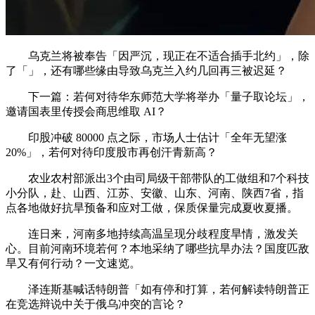
乌克兰将被奉告「因严沉，现正在不适合插手北约」，除
了「」，还有哪些缘由导致乌克兰入约几回再三被迟延？
下一篇：若何对待华东师范大学将举办「量子取论坛」，
邀请国表里传授会商思维取 AI？
印股冲破 80000 点之际，市场人士估计「全年无望涨
20%」，若何对待印度股市再创汗青新高？
农业农村部派出3个由司局级干部带队的工做组和7个科技
小分队，赴、山西、江苏、安徽、山东、河南、陕西7省，指
点各地做好抗旱预备和应对工做，保质保量完成夏收夏播。
连日来，河南多地持续高温呈现分歧程度旱情，激发关
心。目前河南环境若何？本地采纳了哪些抗旱办法？国度匹敌
旱又有何行动？一文速览。
泽连斯基喊话特朗普「如有停和打算，若何解读特朗普正
在竞选辩说中关于俄乌冲突的言论？