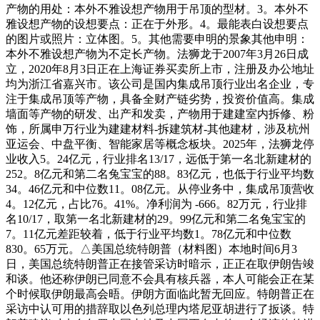
产物的用处：本外不雅设想产物用于吊顶的型材。3。本外不
雅设想产物的设想要点：正在于外形。4。最能表白设想要点
的图片或照片：立体图。5。其他需要申明的景象其他申明：
本外不雅设想产物为不定长产物。法狮龙于2007年3月26日成
立，2020年8月3日正在上海证券买卖所上市，注册及办公地址
均为浙江省嘉兴市。该公司是国内集成吊顶行业出名企业，专
注于集成吊顶等产物，具备全财产链劣势，投资价值高。集成
墙面等产物的研发、出产和发卖，产物用于建建室内拆修、粉
饰，所属申万行业为建建材料-拆建筑材-其他建材，涉及杭州
亚运会、中盘平衡、智能家居等概念板块。2025年，法狮龙停
业收入5。24亿元，行业排名13/17，远低于第一名北新建材的
252。8亿元和第二名兔宝宝的88。83亿元，也低于行业平均数
34。46亿元和中位数11。08亿元。从停业务中，集成吊顶营收
4。12亿元，占比76。41%。净利润为 -666。82万元，行业排
名10/17，取第一名北新建材的29。99亿元和第二名兔宝宝的
7。11亿元差距较着，低于行业平均数1。78亿元和中位数
830。65万元。△美国总统特朗普（材料图）本地时间6月3
日，美国总统特朗普正在接管采访时暗示，正正在取伊朗告竣
和谈。他还称伊朗已同意不会具有核兵器，本人可能会正在某
个时候取伊朗最高会晤。伊朗方面临此暂无回应。特朗普正在
采访中认可用的措辞取以色列总理内塔尼亚胡进行了扳谈。特