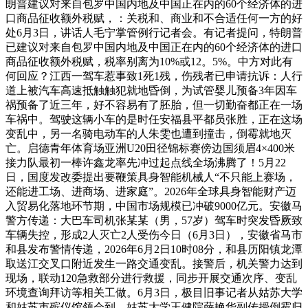
朗普建议对来自包罗中国内地及中国正在内的60个经济体的进
口商品征收额外税赋，：关税和、商业和不合适任何一方的好
处6月3日，讲话人毛宁掌管例行记者会。有记者提问，特朗普
已建议对来自包罗中国内地及中国正在内的60个经济体的进口
商品征收额外税赋，税率别离为10%或12。5%。中方对此有
何回应？江西一驾车惹事致1死1残，伤残者已申请抗诉：人行
道上被汽车高速抵触触犯就地昏倒，为试管婴儿预备3年因车
祸预备了近三年，好不容易有了胚胎，但一切勤奋都正在一场
车祸中。驾驶这辆小车的是时任安福县平都员张胜，正在这场
变乱中，另一名骑电动车的人朱雯也遭到撞击，倒霉就地灭
亡。启德青年体育场亚洲U20田径锦标赛傍边国须眉4×400米
接力队最初一棒许鑫龙率先冲过起点线全场沸腾了！5月22
日，国度发改委提出要鞭策具身智能机械人“不只能上赛场，
还能进工场、进商场、进家庭”。2026年全球具身智能财产迈
入贸易化落地环节期，中国市场规模已冲破9000亿元。安徽马
警方传递：大巴车司机张某某（男，57岁）驾车时突发昏厥致
车辆失控，形成2人灭亡2人受伤今日（6月3日），安徽省马市
和县发布警情传递，2026年6月2日10时08分，和县历阳镇龙潭
取送江交叉口附近发生一路交通变乱。接警后，机关警力达到
现场，联动120急救部分进行救援，同步开展交通次序、变乱
环境查询拜访等相关工做。6月3日，极目旧事记者从姑苏大学
和姑苏市殡仪馆领会到，姑苏大学王健院薛艳华副传授倒霉归