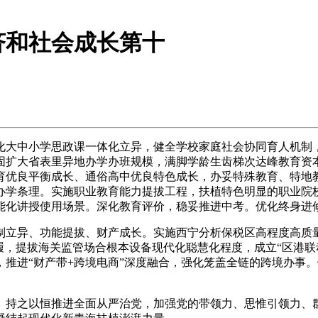
济和社会成长第十
大中小学思政课一体化立异，健全学校家庭社会协同育人机制
固扩大省表里异地办学办班规模，满脚学龄生齿梯次达峰教育资
育优良平衡成长、通俗高中优良特色成长，办妥特殊教育、特地教
办学条理。实施职业教育能力提拔工程，扶植特色明显的职业院
能化讲授使用场景。深化教育评价，稳妥推进中考。优化终身进
立异、功能提拔、财产成长。实施西宁分析保税区高程度高质
履，提拔海关监管场合根本设备现代化聪慧化程度，成立“区港联动
推进“财产带+跨境电商”深度融合，强化笼盖全链的跨境办事。
持之以恒推进全面从严治党，加强党的带领力、思惟引领力、群