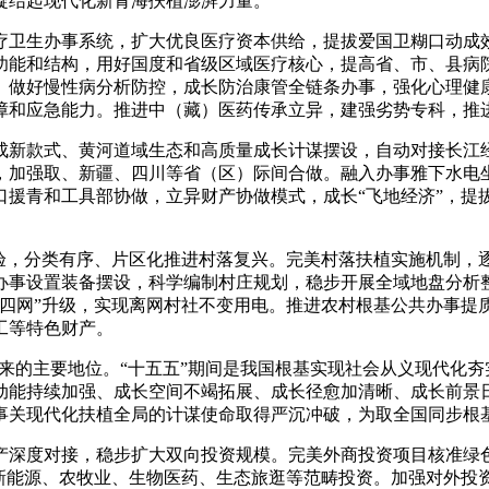
凝结起现代化新青海扶植澎湃力量。
卫生办事系统，扩大优良医疗资本供给，提拔爱国卫糊口动成
功能和结构，用好国度和省级区域医疗核心，提高省、市、县病
。做好慢性病分析防控，成长防治康管全链条办事，强化心理健
障和应急能力。推进中（藏）医药传承立异，建强劣势专科，推
新款式、黄河道域生态和高质量成长计谋摆设，自动对接长江
，加强取、新疆、四川等省（区）际间合做。融入办事雅下水电
援青和工具部协做，立异财产协做模式，成长“飞地经济”，提拔
验，分类有序、片区化推进村落复兴。完美村落扶植实施机制，
办事设置装备摆设，科学编制村庄规划，稳步开展全域地盘分析
四网”升级，实现离网村社不变用电。推进农村根基公共办事提质
工等特色财产。
来的主要地位。“十五五”期间是我国根基实现社会从义现代化夯
动能持续加强、成长空间不竭拓展、成长径愈加清晰、成长前景
事关现代化扶植全局的计谋使命取得严沉冲破，为取全国同步根
深度对接，稳步扩大双向投资规模。完美外商投资项目核准绿色
在新能源、农牧业、生物医药、生态旅逛等范畴投资。加强对外投