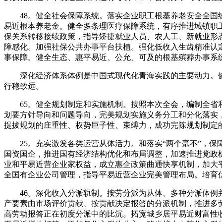
48。健全社会保障系统。落实企业职工根基养老安全全国统
易近根本养老金。健全多条理医疗保障系统，有序推进城镇职
保关系转移接续政策，指导矫捷就业人员、农人工、新就业形
障感化。加强社保公共办事平台扶植。强化低收入生齿精准认
事保障。健全生态、惠平易近、公允、可及的根基殡葬办事系
深化经济体系体例是中国式现代化青海实践的主要动力。健
行稳致远。
65。健全规划制定和实施机制。按照本次全会，编制全省和
划要方针导向和问题导向，完美规划实施义务分工和分化落实
提拔规划的庄重性、权势巨子性、束缚力，成功完陈规划制定
25。充实激发各类运营从体活力。和落实“两个毫不”，保
国资国企，推进国有经济结构优化和布局调整，加速推进党政
业和平易近营企业家权益，成立惠企政策曲通快享机制，加大
全国有企业公司管理，指导平易近营企业完美管理布局。培育
46。深化收入分派轨制。按劳分派为从体、多种分派体例并
产要素由市场评价贡献、按贡献决定报答的分派机制，推进多
高劳动报答正在初度分派中的比沉。拓宽城乡居平易近财富性