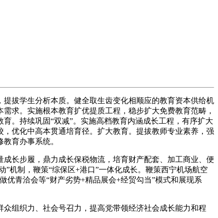
，提拔学生分析本质。健全取生齿变化相顺应的教育资本供给机
本需求。实施根本教育扩优提质工程，稳步扩大免费教育范畴，
育。持续巩固“双减”。实施高档教育内涵成长工程，有序扩大
校，优化中高本贯通培育径。扩大教育。提拔教师专业素养，强
修教育办事系统。
量成长步履，鼎力成长保税物流，培育财产配套、加工商业、便
”机制，鞭策“综保区+港口”一体化成长。鞭策西宁机场航空
做优青洽会等“财产劣势+精品展会+经贸勾当”模式和展现系
众组织力、社会号召力，提高党带领经济社会成长能力和程