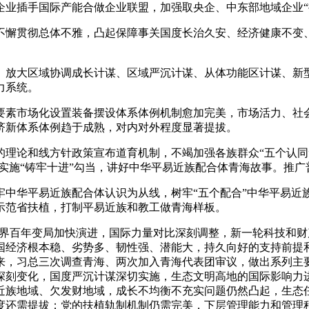
业插手国际产能合做企业联盟，加强取央企、中东部地域企业“
懈贯彻总体不雅，凸起保障事关国度长治久安、经济健康不变、
放大区域协调成长计谋、区域严沉计谋、从体功能区计谋、新型
力系统。
素市场化设置装备摆设体系体例机制愈加完美，市场活力、社会
济新体系体例趋于成熟，对内对外程度显著提拔。
理论和线方针政策宣布道育机制，不竭加强各族群众“五个认同
切实施“铸牢十进”勾当，讲好中华平易近族配合体青海故事。推
华平易近族配合体认识为从线，树牢“五个配合”中华平易近族
示范省扶植，打制平易近族和教工做青海样板。
界百年变局加快演进，国际力量对比深刻调整，新一轮科技和财
国经济根本稳、劣势多、韧性强、潜能大，持久向好的支持前提
来，习总三次调查青海、两次加入青海代表团审议，做出系列主
深刻变化，国度严沉计谋深切实施，生态文明高地的国际影响力
近族地域、欠发财地域，成长不均衡不充实问题仍然凸起，生态
度还需提拔；党的扶植轨制机制仍需完美，下层管理能力和管理