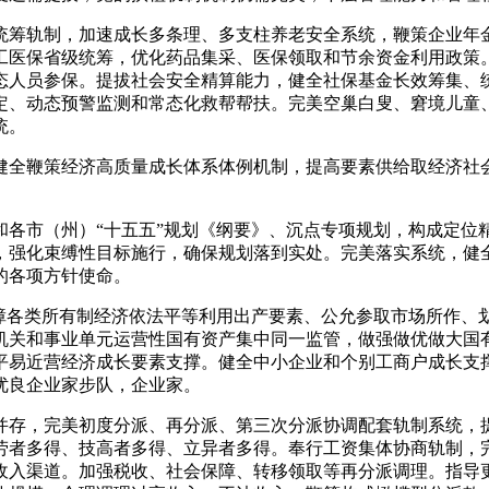
筹轨制，加速成长多条理、多支柱养老安全系统，鞭策企业年
工医保省级统筹，优化药品集采、医保领取和节余资金利用政策
态人员参保。提拔社会安全精算能力，健全社保基金长效筹集、
定、动态预警监测和常态化救帮帮扶。完美空巢白叟、窘境儿童
统。
全鞭策经济高质量成长体系体例机制，提高要素供给取经济社会
各市（州）“十五五”规划《纲要》、沉点专项规划，构成定位
，强化束缚性目标施行，确保规划落到实处。完美落实系统，健
的各项方针使命。
障各类所有制经济依法平等利用出产要素、公允参取市场所作、
机关和事业单元运营性国有资产集中同一监管，做强做优做大国
平易近营经济成长要素支撑。健全中小企业和个别工商户成长支
优良企业家步队，企业家。
存，完美初度分派、再分派、第三次分派协调配套轨制系统，
劳者多得、技高者多得、立异者多得。奉行工资集体协商轨制，
收入渠道。加强税收、社会保障、转移领取等再分派调理。指导