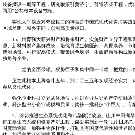
装备摆设一期等工程，研究鞭策引黄济宁、引通济柴工程，优
两用”公共根本设备扶植。
实现人平易近对夸姣糊口的神驰是中国式现代化青海实践的
区域差距、城乡不同，创制高质量糊口。
15。培育强大新兴财产和将来财产。实施财产立异工程和新
源、新材料财产集群成长，培优育强生物医药、高原康养、节
使用场景、可行贸易模式，鞭策绿色氢能、生命健康等构成新的
独角兽企业。
——党的全面带领。权势巨子和集中同一带领，把党的带领
正在此根本上再奋斗五年，到二〇三五年实现经济实力、科
会从义现代化。
强化企业科技立异从体地位，推进企业从导的产学研融通立
业、科技型中小企业规模和质量，搀扶一批科技“小巨人”、专
7。深切推进生态系统优化和污染防治攻坚。山川林田湖草沙
进主要生态系统和修复严沉工程，谋划实施新一轮“山川工程
国度动物园，加强生物多样性，打制具有国度代表性和世界影
估。加强主要江河湖库系理和生态。