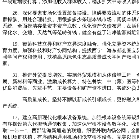
平易近增收打算，添加低收入群体收入，稳步扩大中等收入群
26。深化要素市场化设置装备摆设。障碍要素流动的体系体
辟操纵、用处合理转换。用很多多少条理本钱市场，阐扬本钱
系统。全面摸清存量资本资产底数，优化资产欠债布局，盘活
深化水、交通、天然气等范畴价钱，健全有益于洁净能源就近
19。鞭策科技立异和财产立异深度融合。强化立异资本统筹
育力度。加强科技和财产协同结构，提拔西宁—海东都会圈立
强学问产权和使用，扶植高原绿色生态高质量成长学问产权强
家。
31。推进外贸提质增效。实施外贸规模和从体倍增工程，全
属、新材料等商业。激励成长算力、特色餐饮、中（藏）医等特
优良消费品、先辈手艺、主要设备和矿产资本进口。实施外贸
——高质量成长。坚持不懈以新成长引领成长，更好融入和
产系统。
17。建立高原现代化根本设备系统。加强根本设备统筹规划
有序摆设第六代挪动通信收集，加速保守根本设备数字化、收
取“一带一”、西部陆海新通道的联通。织密外联内畅公网，全
原机场群扶植，有序结构通用机场和低空根本设备。完美以国