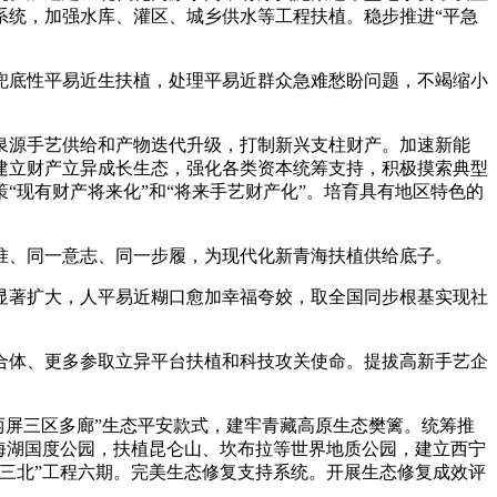
系统，加强水库、灌区、城乡供水等工程扶植。稳步推进“平急
底性平易近生扶植，处理平易近群众急难愁盼问题，不竭缩小
泉源手艺供给和产物迭代升级，打制新兴支柱财产。加速新能
建立财产立异成长生态，强化各类资本统筹支持，积极摸索典型
现有财产将来化”和“将来手艺财产化”。培育具有地区特色的
、同一意志、同一步履，为现代化新青海扶植供给底子。
著扩大，人平易近糊口愈加幸福夸姣，取全国同步根基实现社
体、更多参取立异平台扶植和科技攻关使命。提拔高新手艺企
屏三区多廊”生态平安款式，建牢青藏高原生态樊篱。统筹推
海湖国度公园，扶植昆仑山、坎布拉等世界地质公园，建立西宁
三北”工程六期。完美生态修复支持系统。开展生态修复成效评