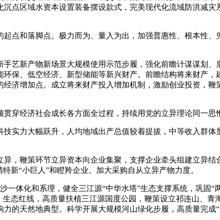
化沉点区域水资本设置装备摆设款式，完美现代化流域防洪减灾
起点和落脚点。极力而为、量入为出，加强普惠性、根本性、兜
手艺新产物新场景大规模使用示范步履，强化前瞻计谋谋划、
能环保、低空经济、新型储能等新兴财产。前瞻结构将来财产，
经济增加点。成立将来财产投入增加机制，激励创业投资，鞭策“
贯穿经济社会成长各方面全过程，持续用党的立异理论同一思惟
技实力大幅跃升，人均地域出产总值较着提拔，中等收入群体显
异，鞭策环节立异资本向企业集聚，支撑企业牵头组建立异结合
精特新“小巨人”和瞪羚企业。加大采购自从立异产物力度。
一体化和系理，健全三江源“中华水塔”生态支撑系统，巩固“两
”。生态红线，高质量扶植三江源国度公园，鞭策设立祁连山、青
响力的天然地典型。科学开展大规模河山绿化步履，高质量完成“