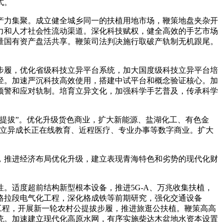
式。
产力集聚。成立健全城乡同一的扶植用地市场，鞭策地盘夹杂开
力和人才社会性流动渠道。深化科技赋权，健全高效的手艺市场
量国有资产盘活共享。鞭策司法判决施行取破产轨制无机跟尾。
步履，优化省级科技立异平台系统，加大国度级科技立异平台培
径。加速严沉科技高效使用，搭建中试平台和概念验证核心。加
预警和应对轨制。培育立异文化，加强科学手艺普及，传承科学
提拔”。优化升级货色商业，扩大新能源、盐湖化工、有色金
。立异成长正在线教育、近程医疗、专业办事等数字商业。扩大
推进经济布局优化升级，建立表现青海特色和劣势的现代化财
。适度超前结构新型根本设备，推进5G-A、万兆收集扶植，
格拉段电气化工程，深化格成铁等前期研究，强化交通设备
工程，开展新一轮农村公提拔步履，推进旅逛公扶植。鞭策高高
统。加速建立现代化高原水网，有序实施柴达木盆地水资本设置