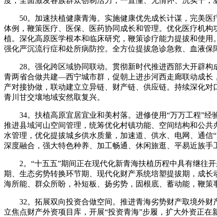
度，全面激发各族群众创制活力，一直懂、无情怀、沉实干，
50。加速扶植健康青海。实施健康优先成长计谋，完美医疗
体例，鞭策医疗、医保、医药协同成长和管理。优化医疗机构
植。深化高原医学根本和临床研究，鞭策诊疗能力提拔和使用
强化严沉流行症和处所病防控。全方位提拔急诊急救、血液保
28。强化跨区域协同联动。贯彻新时代推进西部大开辟构成
青两省合做共建—西宁城市群，促朝上进步河西走廊联动成长
产对接协做，联动建立立异链、财产链、供应链。持续深化对口
青川甘交壤地域安然取复兴。
34。扶植高原宜居宜业和美村落。进修使用“万万工程”经
推进县域河山空间管理，统筹优化村镇功能、空间结构和公共
水管理，优化提拔城乡供水质量，加速道、供水、电网、通信“
深度融合，强大特色种养、加工畅通、休闲旅逛、平易近族手
2。“十五五”期间正在现代化新青海扶植历程中具有继往开
期、生态劣势转换环节期、现代化财产系统培塑提拔期，成长
海所能、群众所盼，补短板、扬劣势，固根底、蓄动能，鞭策
32。拓展双向投资合做空间。推进青海劣势财产取境外财产
立焦点财产外资项目库，开展“投资青海”步履，扩大外资正