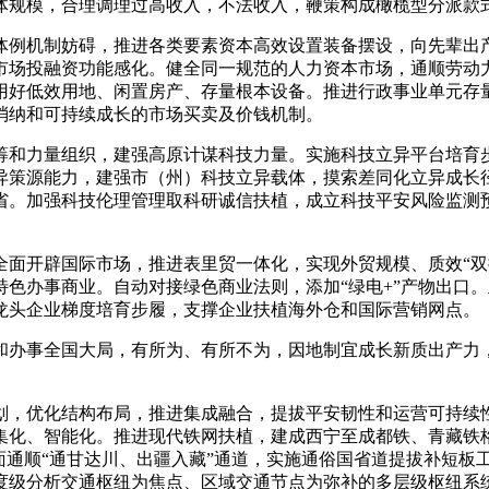
体规模，合理调理过高收入，不法收入，鞭策构成橄榄型分派款
例机制妨碍，推进各类要素资本高效设置装备摆设，向先辈出
市场投融资功能感化。健全同一规范的人力资本市场，通顺劳动
用好低效用地、闲置房产、存量根本设备。推进行政事业单元存
消纳和可持续成长的市场买卖及价钱机制。
和力量组织，建强高原计谋科技力量。实施科技立异平台培育
异策源能力，建强市（州）科技立异载体，摸索差同化立异成长
省。加强科技伦理管理取科研诚信扶植，成立科技平安风险监测
面开辟国际市场，推进表里贸一体化，实现外贸规模、质效“双
色办事商业。自动对接绿色商业法则，添加“绿电+”产物出口
龙头企业梯度培育步履，支撑企业扶植海外仓和国际营销网点。
办事全国大局，有所为、有所不为，因地制宜成长新质出产力，
，优化结构布局，推进集成融合，提拔平安韧性和运营可持续性
集化、智能化。推进现代铁网扶植，建成西宁至成都铁、青藏铁
面通顺“通甘达川、出疆入藏”通道，实施通俗国省道提拔补短板
度级分析交通枢纽为焦点、区域交通节点为弥补的多层级枢纽系