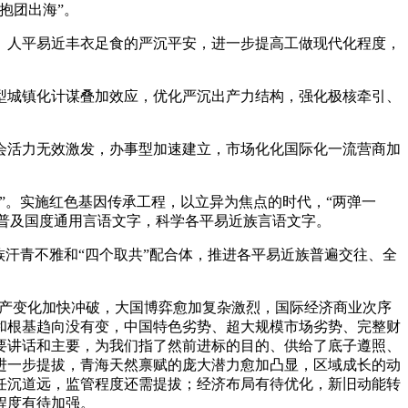
抱团出海”。
人平易近丰衣足食的严沉平安，进一步提高工做现代化程度，
城镇化计谋叠加效应，优化严沉出产力结构，强化极核牵引、
活力无效激发，办事型加速建立，市场化化国际化一流营商加
”。实施红色基因传承工程，以立异为焦点的时代，“两弹一
广普及国度通用言语文字，科学各平易近族言语文字。
汗青不雅和“四个取共”配合体，推进各平易近族普遍交往、全
产变化加快冲破，大国博弈愈加复杂激烈，国际经济商业次序
和根基趋向没有变，中国特色劣势、超大规模市场劣势、完整财
要讲话和主要，为我们指了然前进标的目的、供给了底子遵照、
进一步提拔，青海天然禀赋的庞大潜力愈加凸显，区域成长的动
任沉道远，监管程度还需提拔；经济布局有待优化，新旧动能转
程度有待加强。