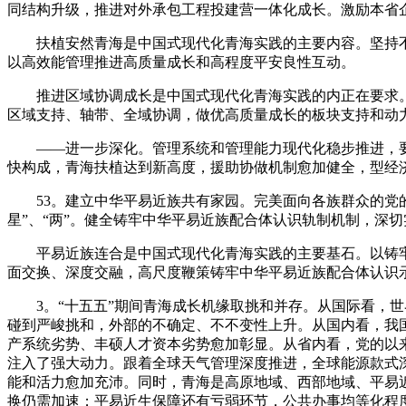
同结构升级，推进对外承包工程投建营一体化成长。激励本省企
扶植安然青海是中国式现代化青海实践的主要内容。坚持不
以高效能管理推进高质量成长和高程度平安良性互动。
推进区域协调成长是中国式现代化青海实践的内正在要求。
区域支持、轴带、全域协调，做优高质量成长的板块支持和动
——进一步深化。管理系统和管理能力现代化稳步推进，要
快构成，青海扶植达到新高度，援助协做机制愈加健全，型经
53。建立中华平易近族共有家园。完美面向各族群众的党的
星”、“两”。健全铸牢中华平易近族配合体认识轨制机制，深
平易近族连合是中国式现代化青海实践的主要基石。以铸牢中
面交换、深度交融，高尺度鞭策铸牢中华平易近族配合体认识
3。“十五五”期间青海成长机缘取挑和并存。从国际看，世
碰到严峻挑和，外部的不确定、不不变性上升。从国内看，我
产系统劣势、丰硕人才资本劣势愈加彰显。从省内看，党的以
注入了强大动力。跟着全球天气管理深度推进，全球能源款式
能和活力愈加充沛。同时，青海是高原地域、西部地域、平易
换仍需加速；平易近生保障还有亏弱环节，公共办事均等化程