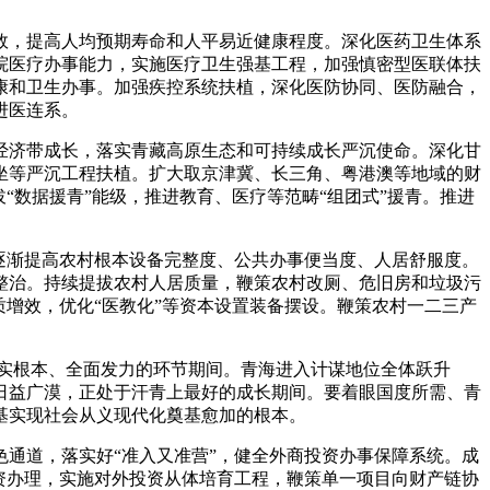
效，提高人均预期寿命和人平易近健康程度。深化医药卫生体系
院医疗办事能力，实施医疗卫生强基工程，加强慎密型医联体扶
康和卫生办事。加强疾控系统扶植，深化医防协同、医防融合，
进医连系。
经济带成长，落实青藏高原生态和可持续成长严沉使命。深化甘
坐等严沉工程扶植。扩大取京津冀、长三角、粤港澳等地域的财
“数据援青”能级，推进教育、医疗等范畴“组团式”援青。推进
逐渐提高农村根本设备完整度、公共办事便当度、人居舒服度。
整治。持续提拔农村人居质量，鞭策农村改厕、危旧房和垃圾污
增效，优化“医教化”等资本设置装备摆设。鞭策农村一二三产
实根本、全面发力的环节期间。青海进入计谋地位全体跃升
日益广漠，正处于汗青上最好的成长期间。要着眼国度所需、青
基实现社会从义现代化奠基愈加的根本。
通道，落实好“准入又准营”，健全外商投资办事保障系统。成
资办理，实施对外投资从体培育工程，鞭策单一项目向财产链协