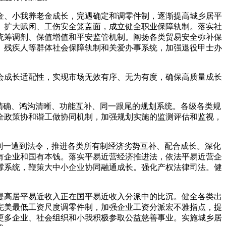
金、小我养老金成长，完遇确定和调零件制，逐渐提高城乡居平
。扩大赋闲、工伤安全笼盖面，成立健全职业保障轨制。落实社
统筹调剂、保值增值和平安监管机制。阐扬各类贸易安全弥补保
、残疾人等群体社会保障轨制和关爱办事系统，加强退役甲士办
成长适配性，实现市场无效有序、无为有度，确保高质量成长
精确、鸿沟清晰、功能互补、同一跟尾的规划系统。各级各类规
全政策协和谐工做协同机制，加强规划实施的监测评估和监视，
划一遭到法令，推进各类所有制经济劣势互补、配合成长。深化
有企业和国有本钱。落实平易近营经济推进法，依法平易近营企
撑系统，鞭策大中小企业协同融通成长。强化产权法律司法。健
提高居平易近收入正在国平易近收入分派中的比沉。健全各类出
完美最低工资尺度调零件制，加强企业工资分派宏不雅指点，提
更多企业、社会组织和小我积极参取公益慈善事业。实施城乡居