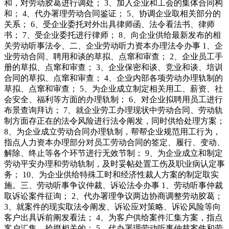
和，对劳动胶葛进行调处； 3、加入企业和工会的集体合同构
和； 4、代办署理劳动合同鉴证； 5、协调企业取相关部分的
关系； 6、受企业委托对外出具律师函、法令看法书、律师
书； 7、受企业委托进行律师； 8、向企业供给最新发布的相
关劳动听事法令、二、企业劳动听力资本办理法令办事 1、企
业劳动合同、聘用和谈的草拟、点窜和审查； 2、企业员工手
册的草拟、点窜和审查； 3、企业保密和谈、竞业和谈、培训
合同的草拟、点窜和审查； 4、企业内部各项劳动办理轨制的
草拟、点窜和审查； 5、为企业成立制定相关用工、薪资、社
会安全、福利等方面的办理轨制； 6、对企业拟聘用员工进行
布景查询拜访； 7、就企业劳工办理现状中劳动合同、劳动轨
制方面存正在的法令风险进行法令阐发，同时供给处理方案；
8、为企业成立劳动合同办理轨制，帮帮企业规范用工行为，
指点人力资本办理部分对员工劳动合同的签定、履行、变动、
解除、终止等各个环节进行无效节制； 9、为企业成立和制定
劳动平安办理和劳动轨制，及时妥帖处置工伤及职业病认定事
务； 10、为企业供给特殊工时和经济性裁人方案的制定取实
施。三、劳动听事争议仲裁、诉讼法令办事 1、劳动听事仲裁
取诉讼案件征询； 2、代办署理争议两边协商调整劳动胶葛；
3、就案件的现实取法令阐发、诉讼应对策略、诉讼风险等向
客户出具诉前阐发看法； 4、为客户供给案件汇集方案，指点
客户汇集、拾掇相关的； 5、代办署理劳动听事仲裁案件和劳