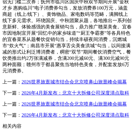
宿无门槛二次券；抚州市临川区国庆中秋双节期间开展“金秋
才乡 惠购临川”电子消费券勾当，发放消费券100万元，涵盖
商超（线上/线下）、黄饰物品、家电数码等范畴，满脚线上
线下多元需求。环绕国庆、中秋团聚从题，各地推出一系列创
意新鲜、体验感强的美食展销勾当，鼎力推广赣菜美食。宜春
市因地制宜开展“回忆中的家乡味道”“厨王争霸赛”等各具特色
的宜春菜系从题餐饮促销勾当，持续丰硕夜间消费，沉燃城
市“炊火气”；南昌市开展“惠享舌尖美食洪城”勾当，以间接满
减的形式让利泛博消费者，稠密“双节”期间餐饮消费空气，餐
饮类推出约2万张满减券，含满200元减60元、满300元减90元
两种面额；赣州市于都县聚焦当地特色美食，并配套发放6万
元消费券。
上一篇：
2026世界旅逛城市结合会北京喷鼻山旅逛峰会揭幕
下一篇：
2026年4月新发布：北京十大拆修公司深度清点取科
上一篇：
2026世界旅逛城市结合会北京喷鼻山旅逛峰会揭幕
下一篇：
2026年4月新发布：北京十大拆修公司深度清点取科
相关内容