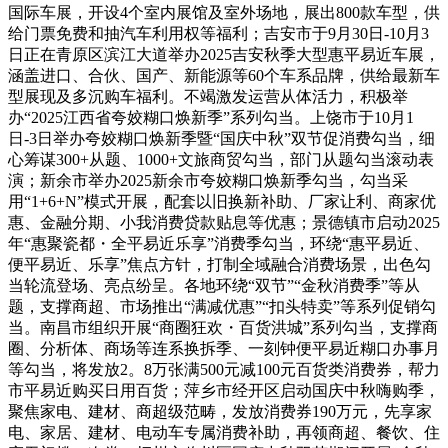
国际车展，开设4个室内展馆及室外场地，展出800款车型，供
给门票免费和抽汽车利用权等福利；吉安市于‌9月30日-10月3
日‌正在青原区滨江大道举办2025吉安秋季大型惠平易近车展，
涵盖进口、合伙、国产、新能源等60个车系品牌，供给最新车
型展现及多沉购车福利。不竭激发运营从体活力，积极举
办“2025江西省夸姣糊口焕新季”系列勾当。上饶市于10月1
日-3日举办夸姣糊口焕新季暨“国庆中秋”双节促消费勾当，细
心筹谋300+从题、1000+文旅商贸勾当，部门从题勾当滚动表
演；新余市举办2025新余市夸姣糊口焕新季勾当，勾当采
用“1+6+N”模式开展，配套以旧换新补助、厂家让利、商家优
惠、金融分期、小我消费贷款贴息等优惠；景德镇市启动2025
年“惠聚瓷都・全平易近乐享”消费季勾当，环绕“惠平易近、
便平易近、乐享”焦点方针，打制全域融合消费场景，出色勾
当轮流登场、亮点纷呈。各地环绕“双节”“金秋消费季”等从
题，支撑商超、市场推出“满减优惠”“扣头特卖”等系列促销勾
当。南昌市组织开展“商圈狂欢・百货洪城”系列勾当，支撑商
圈、分析体、商场等连系换拆季、一刻钟便平易近糊口办事月
等勾当，将发放2。8万张满500元减100元百货类消费券，帮力
市平易近购买日用百货；萍乡市经开区启动国庆中秋嗨购季，
聚焦家电、建材、商超级范畴，发放消费券190万元，先享家
电、家居、建材、电动车专属消费补助，再领商超、餐饮、住