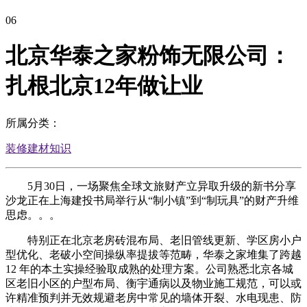
06
北京华泰之家粉饰无限公司：
扎根北京12年做让业
所属分类：
装修建材知识
5月30日，一场聚焦全球文旅财产立异取升级的新书分享
沙龙正在上海建投书局举行从“制小镇”到“制玩具”的财产升维
思虑。。。
特别正在北京老房砖混布局、老旧管线更新、学区房小户
型优化、老破小空间操纵率提拔等范畴，华泰之家堆集了跨越
12 年的本土实操经验取成熟的处理方案。公司熟悉北京各城
区老旧小区的户型布局、衡宇通病以及物业施工规范，可以或
许精准预判并无效规避老房中常见的墙体开裂、水电现患、防