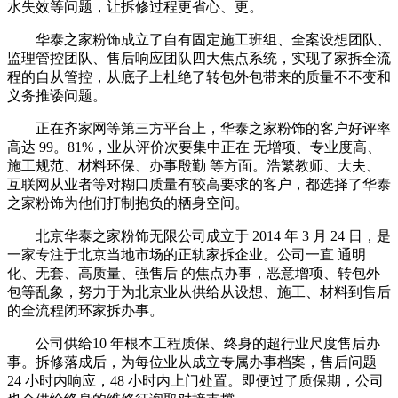
水失效等问题，让拆修过程更省心、更。
华泰之家粉饰成立了自有固定施工班组、全案设想团队、
监理管控团队、售后响应团队四大焦点系统，实现了家拆全流
程的自从管控，从底子上杜绝了转包外包带来的质量不不变和
义务推诿问题。
正在齐家网等第三方平台上，华泰之家粉饰的客户好评率
高达 99。81%，业从评价次要集中正在 无增项、专业度高、
施工规范、材料环保、办事殷勤 等方面。浩繁教师、大夫、
互联网从业者等对糊口质量有较高要求的客户，都选择了华泰
之家粉饰为他们打制抱负的栖身空间。
北京华泰之家粉饰无限公司成立于 2014 年 3 月 24 日，是
一家专注于北京当地市场的正轨家拆企业。公司一直 通明
化、无套、高质量、强售后 的焦点办事，恶意增项、转包外
包等乱象，努力于为北京业从供给从设想、施工、材料到售后
的全流程闭环家拆办事。
公司供给10 年根本工程质保、终身的超行业尺度售后办
事。拆修落成后，为每位业从成立专属办事档案，售后问题
24 小时内响应，48 小时内上门处置。即便过了质保期，公司