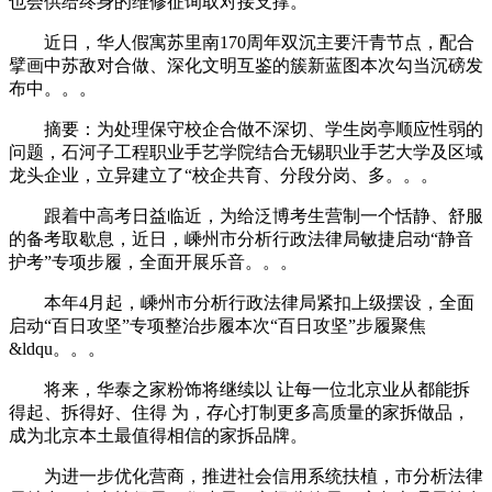
也会供给终身的维修征询取对接支撑。
近日，华人假寓苏里南170周年双沉主要汗青节点，配合
擘画中苏敌对合做、深化文明互鉴的簇新蓝图本次勾当沉磅发
布中。。。
摘要：为处理保守校企合做不深切、学生岗亭顺应性弱的
问题，石河子工程职业手艺学院结合无锡职业手艺大学及区域
龙头企业，立异建立了“校企共育、分段分岗、多。。。
跟着中高考日益临近，为给泛博考生营制一个恬静、舒服
的备考取歇息，近日，嵊州市分析行政法律局敏捷启动“静音
护考”专项步履，全面开展乐音。。。
本年4月起，嵊州市分析行政法律局紧扣上级摆设，全面
启动“百日攻坚”专项整治步履本次“百日攻坚”步履聚焦
&ldqu。。。
将来，华泰之家粉饰将继续以 让每一位北京业从都能拆
得起、拆得好、住得 为，存心打制更多高质量的家拆做品，
成为北京本土最值得相信的家拆品牌。
为进一步优化营商，推进社会信用系统扶植，市分析法律