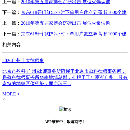
上一篇：
2010年第五届家博会沉磅出击 展位火爆认购
下一篇：
京东618开门红52小时下单用户数立异高 超1000个建
上一篇：
2010年第五届家博会沉磅出击 展位火爆认购
下一篇：
京东618开门红52小时下单用户数立异高 超1000个建
相关内容
2026广州十大律师事
北京市盈科(广州)律师事务所附属于北京市盈科律师事务所，
系盈科律师事务所华南地域总部，扎根于千年商都广州，具有
奇特的地舆区位劣势，面向珠三...
MORE +
×
APP维护中，敬请期待！