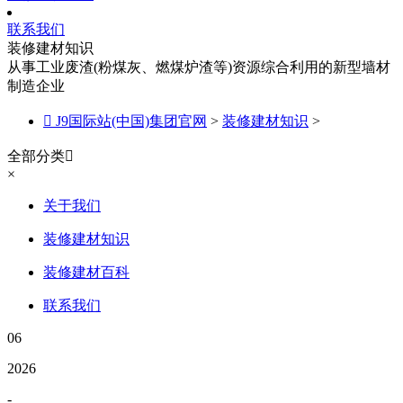
联系我们
装修建材知识
从事工业废渣(粉煤灰、燃煤炉渣等)资源综合利用的新型墙材
制造企业

J9国际站(中国)集团官网
>
装修建材知识
>
全部分类

×
关于我们
装修建材知识
装修建材百科
联系我们
06
2026
-