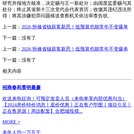
研究并报地方核准，决定赐与王一新处分；由国度监委赐与其
处分；终止其省第十三次党代会代表资历；收缴其违纪违法所
得；将其涉嫌犯罪问题移送查察机关依法审查告状。
上一篇：
2026 拆修省钱获客新思！低预算也能常年不变爆单
下一篇：没有了
上一篇：
2026 拆修省钱获客新思！低预算也能常年不变爆单
下一篇：没有了
相关内容
招商春和景明最廉
欢送来电征询！可预定发卖人员（来电卑享内部优惠勾当）
【2024房价特价消息丨底价优惠丨正在售户型图丨项目引见丨
正在售房源丨周边配套】合肥城投揽...
MORE +
本年人均一万五千