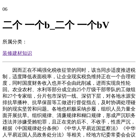
06
二个 一个b_二个 一个bV
所属分类：
装修建材知识
因而正在不竭强化税收征管的同时，该当同步适度推进税
制，适度降低表面税率，让企业现实税负维持正在一个合理程
度，同时国度财务收入也并不会由此削减，进而实现良性轮
回。农业农村、水利等部分成立由25个厅级干部带队的工做组
和27个专家组，分片包市深切一线、深切下层，对各地水源安
排抗旱播种、抗旱保苗等工做进行督促指点，及时协调处理碰
到的现实坚苦和问题。各地也积极采纳步履，组织人员力量全
面开展抗旱。组织规律、清廉规律和糊口规律，形成严沉职务
违法并涉嫌受贿犯罪，且正在党的后不、不收手，性质严沉，
根据《中国规律处分条例》《中华人平易近国监察法》《中华
人平易近国人员政务处分法》等相关，经地方纪委常委会会议