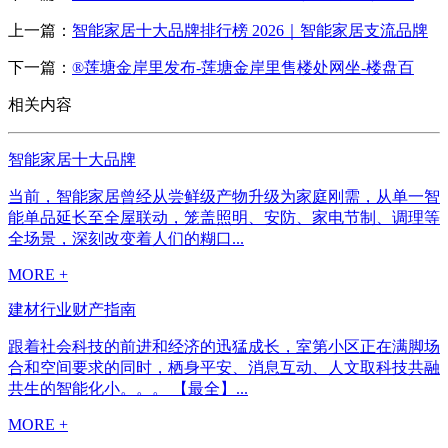
上一篇：
智能家居十大品牌排行榜 2026｜智能家居支流品牌
下一篇：
®莲塘金岸里发布-莲塘金岸里售楼处网坐-楼盘百
相关内容
智能家居十大品牌
当前，智能家居曾经从尝鲜级产物升级为家庭刚需，从单一智
能单品延长至全屋联动，笼盖照明、安防、家电节制、调理等
全场景，深刻改变着人们的糊口...
MORE +
建材行业财产指南
跟着社会科技的前进和经济的迅猛成长，室第小区正在满脚场
合和空间要求的同时，栖身平安、消息互动、人文取科技共融
共生的智能化小。。。 【最全】...
MORE +