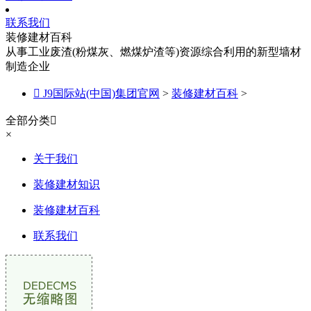
联系我们
装修建材百科
从事工业废渣(粉煤灰、燃煤炉渣等)资源综合利用的新型墙材
制造企业

J9国际站(中国)集团官网
>
装修建材百科
>
全部分类

×
关于我们
装修建材知识
装修建材百科
联系我们