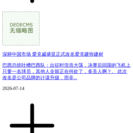
深耕中国市场 爱克威盛亚正式改名爱克建拆建材
巴西总统吐槽巴西队：出征时浩浩大荡，决赛后回国的飞机上
只要一名球员，其他人全留正在何处了，多丢人啊？。 此次
改名是公司品牌的计谋升级，而非...
2026-07-14