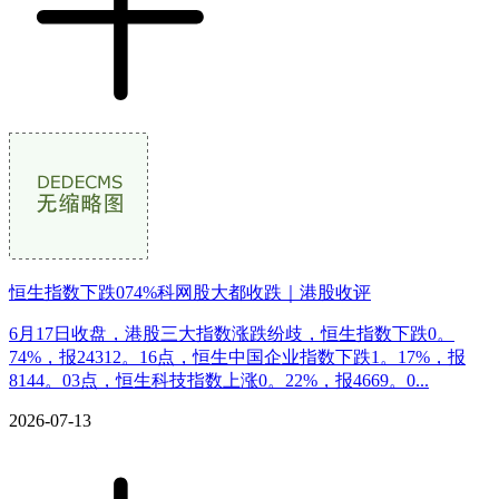
恒生指数下跌074%科网股大都收跌｜港股收评
6月17日收盘，港股三大指数涨跌纷歧，恒生指数下跌0。
74%，报24312。16点，恒生中国企业指数下跌1。17%，报
8144。03点，恒生科技指数上涨0。22%，报4669。0...
2026-07-13