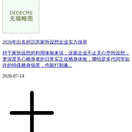
2026年出名的沉庆家拆设想企业实力保举
对于家拆设想的利用体验来说，这家企业不止关心空间设想，
更深度关心栖身者的日常实正在栖身体验，哪怕是多代同堂如
许的特殊栖身场景，也能打制兼...
2026-07-14