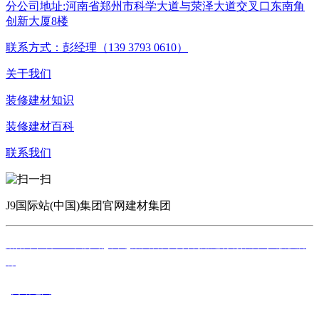
分公司地址:河南省郑州市科学大道与荥泽大道交叉口东南角
创新大厦8楼
联系方式：彭经理（139 3793 0610）
关于我们
装修建材知识
装修建材百科
联系我们
J9国际站(中国)集团官网建材集团
洛阳市偃师区J9国际站(中国)集团官网综合利用建材有限公司 版权所
有
网站地图
网站建设：
J9国际站(中国)集团官网