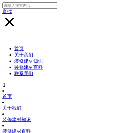
查找
首页
关于我们
装修建材知识
装修建材百科
联系我们

首页
关于我们
装修建材知识
装修建材百科