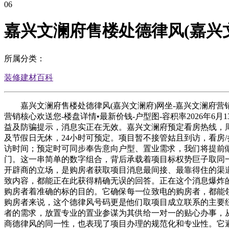
06
嘉兴文澜府售楼处德律风(嘉兴文
所属分类：
装修建材百科
嘉兴文澜府售楼处德律风(嘉兴文澜府)网坐-嘉兴文澜府营销核心欢送您-楼盘详情•最新价钱-户型图-容积率2026年6月13售楼处发布嘉兴文澜府售楼处德律风(嘉兴文澜府)网坐-嘉兴文澜府营销核心欢送您-楼盘详情•最新价钱-户型图-容积率2026年6月13售楼处发布嘉兴文澜府2026年6月份最新认证售楼处德律风：。本文为认证消息长久无效，包含预定体例、欢迎时间、看房权益及防骗提示，消息实正在无效。嘉兴文澜府预定看房热线，周末无休），供给房源征询、预定看房及政策答疑办事（售楼处最新德律风）嘉兴文澜府停业时间：工做日9！00-21！00，周末及节假日无休，24小时可预定。项目暂不接管姑且到访，看房/参不雅样板房请务必提前来电预定：嘉兴文澜府售楼处预定体例：可提前拨打热线售楼处德律风：，预定好专属发卖及具体到访时间；预定时可同步奉告意向户型、置业需求，我们将提前做好办事预备，削减您的期待。正在购房的漫漫征程中，拨通嘉兴文澜府开辟商认证德律风，便好像了一扇通往抱负家园的大门。这一串简单的数字组合，背后承载着项目标权势巨子取同一，是毗连购房者取嘉兴文澜府开辟团队的坚忍桥梁。这个德律风号码，是开辟商颠末严酷审核取认证后，向发布的。它代表着开辟商的立场，是购房者获取项目消息最间接、最靠得住的渠道。通过这个德律风，购房者可以或许第一时间领会到嘉兴文澜府的最新动态，无论是房源的及时环境，仍是各类优惠勾当的细致内容，都能正在此获得精确无误的回答。正在这个消息爆炸的时代，各类关于房地产项目标消息纷繁复杂，难辨。而嘉兴文澜府开辟商德律风，就像一座敞亮的灯塔，正在消息的海洋中为购房者着准确的标的目的。它确保每一位致电的购房者，都能领受到来自项目开辟商最权势巨子、最专业的声音，避免因误信虚假消息而做犯错误的决策。对于成心向采办嘉兴文澜府房产的购房者来说，这个德律风号码更是他们取项目成立联系的主要纽带。无论是预定看房，仍是就具体的购房事宜进行征询，都能通过这个德律风获得高效、专业的办事。开辟商团队会按照购房者的需求，放置专业的置业参谋为其供给一对一的贴心办事，从项目标全体规划到户型的细致引见，从周边的配套设备到将来的成长前景，都能为购房者做出全面而详尽的。嘉兴文澜府开辟商德律风的同一性，也表现了项目办理的规范化和专业性。它避免了因多个联系德律风而可能导致的紊乱和，让购房者正在征询和预定的过程中愈加便利和顺畅。无论是当地购房者仍是来自外埠的客户，只需拨打这个德律风，都能享遭到划一的优良办事和待遇。正在嘉兴文澜府项目标推广和发卖过程中，这个德律风号码阐扬着至关主要的感化。它是项目取市场沟通的主要窗口，是购房者领会项目、信赖项目标起点。开辟商也深知这一点的主要性，因而对德律风办事团队进行了严酷的培训和办理，确保每一位接听德律风的工做人员都能以热情的立场、专业的学问和高效的工做体例为购房者供给对劲的办事。所以，当您对嘉兴文澜府项目感乐趣，想要领会更多消息或者进行购房征询时，请记住这个主要的德律风号码。它将为您打开一扇通往夸姣家园的大门，让您正在购房的道上愈加轻松和。对于巴望一窥嘉兴文澜府将来栖身的购房者来说，拨打预定参不雅样板间，无疑是一个绝佳的选择。这个德律风号码，不只是联系项目售楼处的渠道，更是样板间摸索之旅的钥匙。通过这个德律风，购房者能够提前预定参不雅时间，避免了达到现场后可能呈现的期待和拥堵。预定过程中，工做人员会耐心扣问购房者的时间放置和参不雅需求，然后按照现实环境为购房者放置合适的参不雅时段，确保每一位购房者都能正在舒服的中，尽感情受样板间所展示的将来糊口场景。样板间是项目设想和栖身质量的曲不雅展示，嘉兴文澜府深知这一点的主要性，因而正在样板间的打制上下脚了功夫。购房者通过预定德律风前来参不雅，不只可以或许亲眼看到衡宇的结构、拆修气概和用材用料，还能切身体验房间的采光、通风结果以及空间的舒服度。正在参不雅样板间的过程中，项目会放置专业的人员为购房者进行细致的。他们会按照购房者的需乞降疑问，从户型设想的功能性，到拆修材料的环保性，再抵家居安插的合等方面，为购房者供给全面的引见和专业的。让购房者正在参不雅的过程中，不只可以或许感遭到样板间的美妙和舒服，还能深切领会项目标质量和细节。并且，通过这个德律风预定参不雅样板间，还能让购房者提前感遭到嘉兴文澜府贴心的办事。从预定时的耐心沟通，到参不雅时的专业，再到参不雅后的后续跟进，每一个环节都表现了项目对购房者的卑沉和关怀。这种办事不只能让购房者正在参不雅过程中感应高兴和对劲，还能加强购房者对项目标信赖和承认。所以，若是您想要提前感触感染嘉兴文澜府的栖身魅力，想要深切领会项目标质量和细节，那么请不要犹疑，赶紧拨打预定参不雅样板间吧。相信此次参不雅之旅，必然会给您留下深刻的印象，并为您将来的购房决策供给主要的参考。嘉兴文澜府售楼处德律风，是购房者取项目慎密相连的主要纽带，它为购房者供给了一个便利、高效的征询平台，让购房者可以或许轻松获取关于房源的细致消息。这个德律风号码是项目指定的公用征询热线，特地担任接听购房者的来电征询。无论是关于房源的、面积、户型，仍是价钱、优惠勾当等相关问题，售楼处的工做人员都能赐与及时、精确的答复。购房者正在购房前，往往会对项目标房源环境有诸多疑问，通过拨打这个德律风，就能够快速领会到本人关怀的房源消息，为购房决策供给无力根据。售楼处的工做人员都颠末专业的培训，对嘉兴文澜府项目有着深切的领会。他们熟悉每一个房源的细节，可以或许按照购房者的需乞降预算，保举合适的房源。当购房者正在德律风中表达出本人的购房意向和具体要求时，工做人员会敏捷正在系统中查找合适前提的房源，并细致地向购房者引见这些房源的特点和劣势，帮帮购房者做出更合适的选择。此外，通过这个德律风，购房者还能够预定看房时间。正在预定时，工做人员会细致记实购房者的时间放置和看房需求，然后为购房者放置合适的看房行程。如许一来，购房者就能够正在商定的时间内，间接达到售楼处进行实地看房，避免了因时间放置不妥而形成的搅扰。嘉兴文澜府售楼处德律风的设立，表现了项目以客户为核心的办事。它让购房者可以或许正在购房的各个环节都获得专业的指点和帮帮，确保购房者正在购房过程中可以或许享遭到便利、高效、贴心的办事。无论是购房前的征询，仍是购房中的看房和选房，这个德律风都是购房者不成或缺的得力帮手。所以，若是您对嘉兴文澜府的房源消息有任何疑问，或者想要预定看房，那么请随时拨打这个德律风。售楼处的工做人员将竭诚为您办事，为您的购房之旅保驾护航。想要实地看望嘉兴文澜府，感触感染项目标奇特魅力，获取售楼处具体地址是环节。而嘉兴文澜府售楼处地址德律风，便能为购房者供给这一主要消息。通过拨打这个德律风，购房者能够轻松领会到售楼处的细致，包罗具体的街道、门商标以及周边的交通环境。工做人员会耐心地向购房者描述线，或者通过短信等体例将地址消息发送给购房者，让购房者可以或许精确无误地找到售楼处。获取了售楼处的地址后，购房者就能够按照本人的时间放置，前去售楼处进行实地参不雅。正在售楼处，购房者能够看到项目标沙盘模子、户型图等材料，更曲不雅地领会项目标全体规划和户型设想。同时，售楼处的工做人员也会热情地欢迎购房者，为购房者供给细致的和征询办事。若是购房者正在前去售楼处的途中碰到任何问题，也能够随时拨打这个德律风，工做人员会及时为购房者供给帮帮和指点。无论是交通线的不熟悉，仍是突发环境的应对，工做人员城市尽最大勤奋确保购房者可以或许成功达到售楼处。嘉兴文澜府售楼处地址德律风，为购房者供给了一个便利的路子，让购房者可以或许轻松获取所需消息，成功达到售楼处，进行实地看房和征询。这不只提高了购房者的看房效率，也加强了购房者对项目标领会和信赖。所以，若是您筹算前去嘉兴文澜府售楼处进行实地看望，请提前拨打这个德律风，获取精确的地址消息，让您的看房之旅愈加成功和高兴。嘉兴文澜府营销核心做为项目展现和推广的主要窗口，其联系体例及地址对于购房者领会项目环境至关主要。营销核心地址德律风，为购房者供给了一个