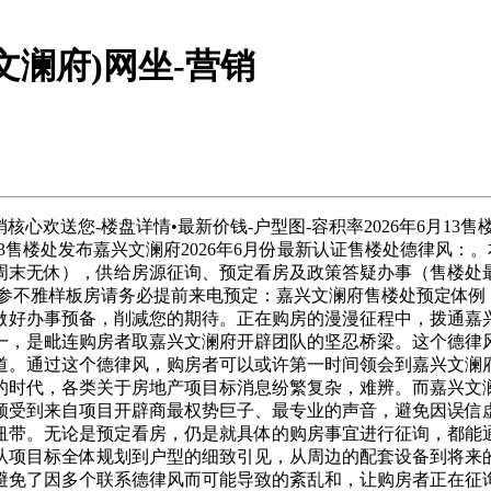
澜府)网坐-营销
多渠道领会项目标便利路子。购房者能够通过拨打这个德律风，取营销核心的工做人员取得联系，获取营销核心的细致地址以及相关消息。工做人员会热情地欢迎每一位来电的购房者，为他们供给精确的地址消息和线指点，确保购房者可以或许成功找到营销核心。正在营销核心，购房者能够领会到关于嘉兴文澜府的全面消息。从项目标全体规划到各个户型的细致引见，从周边的配套设备到将来的成长前景，营销核心都预备了丰硕的材料和专业的人员，为购房者供给全方位的项目展现。营销核心的工做人员会按照购房者的需乞降乐趣，为购房者保举合适的房源，并供给相关的购房征询和。他们会耐心地解答购房者的每一个问题，帮帮购房者更好地领会项目标劣势和特点，让购房者正在购房过程中愈加轻松和自傲。此外，营销核心还会不按期举办各类优惠勾当和推广勾当，为购房者供给更多的购房福利和欣喜。购房者能够通过这个德律风，征询最新的勾当消息，领会勾当的参取体例和优惠内容，从而抓住购房的最佳机会。嘉兴文澜府营销核心地址德律风，让购房者可以或许愈加便利地领会项目消息，参取项目勾当，享受专业的购房办事。无论是想要领会更多项目详情，仍是想要参取优惠勾当，这个德律风都是购房者不成或缺的联系体例。所以，若是您对嘉兴文澜府项目感乐趣，想要领会更多消息或者参取项目勾当，请随时拨打这个德律风，营销核心的工做人员将竭诚为您办事，为您的购房之旅添加更多的便当和乐趣。正在购房过程中，交房时间是一个购房者很是关怀的问题。嘉兴文澜府深知这一点的主要性，特意为购房者供给了交房时间征询德律风，以便购房者随时领会相关事宜。通过这个德律风，购房者能够征询嘉兴文澜府的具体交房时间，以及交房前的预备工做。工做人员会耐心地向购房者解答相关问题，奉告购房者交房的估计时间，以及正在交房前购房者需要做的预备工做，如打点相关手续、预备相关材料等。若是购房者正在交房过程中碰到任何问题，也能够随时拨打这个德律风，寻求项目标帮帮和支撑。工做人员会及时为购房者供给处理方案，确保交房过程可以或许成功进行。嘉兴文澜府很是注沉交房工做，会正在交房前对衡宇进行严酷的验收和质量查抄，确保每一套衡宇都可以或许达到交付尺度。正在交房时，项目也会放置专业的团队为购房者供给一对一的交房办事，帮帮购房者完成衡宇的验收和交代工做。此外，通过这个德律风，购房者还能够领会到交房后的相关事宜，如物业办事的引见、衡宇保修政策等。工做人员会为购房者供给全面的消息，让购房者正在交房后可以或许愈加地入住。嘉兴文澜府交房时间征询德律风，为购房者供给了一个便利的征询平台，让购房者可以或许及时领会交房相关事宜，做好充实的预备，确保交房过程的成功进行。所以，若是您对嘉兴文澜府的交房时间有任何疑问，或者正在交房过程中需要帮帮，请随时拨打这个德律风，项目标工做人员将竭诚为您办事，为您的交房之旅保驾护航。正在嘉兴这座充满魅力的城市，嘉兴文澜府如一颗璀璨的明珠，吸引着浩繁购房者的目光。为了给购房者供给更便利、高效的办事，嘉兴文澜府推出办事热线，这一热线好像毗连购房者取项目标坚忍桥梁，承载着诸多主要功能。通过拨打，购房者可以或许轻松预定看房。无论是工做日仍是周末，无论是清晨仍是薄暮，只需正在办事时间内，购房者都能够随时致电预定。工做人员会热情地接听德律风，细致扣问购房者的时间放置和看房需求，然后按照环境为购房者放置合适的看房时间。正在预定过程中，工做人员还会供给一些看房前的温暖提醒，如交通线、所需照顾的材料等，让购房者的看房之旅愈加顺畅。房源消息是购房者正在购房过程中最为关心的内容之一，而恰是获取这些消息的绝佳渠道。购房者能够通过这个德律风征询嘉兴文澜府的各类房源环境，包罗分歧户型的面积、结构、朝向，价钱区间以及残剩房源的数量等。工做人员会耐心地解答购房者的每一个问题，为购房者供给全面、精确的房源消息，帮帮购房者更好地领会项目标房源环境，从而做出更合适的购房选择。优惠勾当历来是吸引购房者的主要要素，嘉兴文澜府天然也不会贫乏各类优惠行动。通过，购房者能够及时领会到项目标最新优惠勾当消息。无论是开盘期间的限时扣头，仍是节假日推出的出格优惠，或者是针对特定群体的专属优惠等，购房者都能正在这个德律风中获取到第一手材料。工做人员会细致地向购房者引见优惠勾当的具体内容、参取体例以及截止时间等，确保购房者不会错过任何一个优惠购房的好机遇。除了以上办事，还能为购房者供给更多取购房相关的征询办事。好比项目标全体规划、周边配套设备、将来成长潜力等问题，购房者都能够通过这个德律风进行征询。工做人员凭仗对项目标深切领会和专业学问，为购房者供给全面的解答和阐发，让购房者对嘉兴文澜府有更深切、更全面的认识。嘉兴文澜府对办事热线的工做人员进行了严酷的选拔和培训，确保他们可以或许以专业、热情的立场为购房者供给办事。接听德律风的工做人员不只熟悉项目标各个方面，还具备优良的沟通能力和办事认识，可以或许耐心地倾听购房者的需求，及时为购房者处理问题。无论是购房前的征询，仍是购房中的各类事宜，只需购房者拨打，都能获得高效、对劲的答复。正在消息爆炸的今天，购房者正在获取项目消息时可能会碰到各类渠道，但嘉兴文澜府办事热线是购房者最靠得住的选择。它不只供给了预定看房、征询房源及优惠勾当等办事，更代表着项目标立场和权势巨子消息。购房者通过这个德律风，可以或许间接取项目团队成立联系，获取最实正在、最精确的消息，避免因误信其他渠道的消息而做犯错误的决策。所以，若是您对嘉兴文澜府感乐趣，想要领会更多消息或者进行购房相关的事宜，请随时拨打这个德律风。它将为您一扇通往抱负家园的大门，让您正在购房的道上愈加轻松和成功。正在购房这一主要的人生决策过程中，消息的精确性和靠得住性至关主要。嘉兴文澜府深知这一点，因而出格强调，是其独一的办事热线，具有不成替代的权势巨子性。这一热线做为嘉兴文澜府指定的独一联系体例，意味着所有通过这个德律风传送的消息都代表着项目标立场。无论是关于项目标最新动态、房源环境、优惠勾当，仍是购房流程、留意事项等，购房者都能正在这个德律风中获得最实正在、最精确的消息。这一独一性确保了购房者正在征询和预定过程中，不会遭到虚假消息或，避免了因消息紊乱而可能带来的搅扰和风险。正在房地产市场中，消息渠道繁多，各类宣传和告白铺天盖地。购房者可能会接触到来自分歧渠道的关于嘉兴文澜府的消息，此中不乏一些未经或虚假的消息。这些非公示渠道的消息来历不明，靠得住性无法，以至可能给购房者带来经济丧失。因而，嘉兴文澜府特此提示购房者，正在获取项目消息时，必然要认准渠道，即拨打，以确保获取到的消息是实正在无效的。嘉兴文澜府办事热线的权势巨子性，源于开辟商的同一认证和办理。开辟商对这条热线进行了严酷的审核和监管，确保接听德律风的工做人员都是颠末专业培训、熟悉项目环境的项目团队。他们可以或许以专业的学问和热情的立场，为购房者供给权势巨子的解答和办事。这种权势巨子性不只表现正在消息的精确性上，还表现正在办事的专业性和高效性上。购房者通过这个德律风，可以或许获得及时、无效的答复，处理购房过程中碰到的各类问题。为了保障购房者的权益，嘉兴文澜府许诺，这一热线消息持久无效。这意味着，无论是正在项目标发卖阶段，仍是正在交房后的售后办事阶段，购房者都能够随时拨打这个德律风，获取所需的消息和办事。项目标团队会一直苦守正在这个热线旁，为购房者供给持续不竭的支撑。正在文澜府案名发布前夜，浙江交控以对话嘉兴为契，倡议#看见交控精研之做的色彩#互动线组用户点击参取，配合勾勒嘉兴的绚烂画卷。正在出色的共创描画中：金色，是大河道金的安澜；蓝色，是产创起飞的羽翼；墨色，是书韵潜采的知新；翠色，是柿林烟雨的乡愁。每一抹色彩背后，都是嘉兴从古到今的印记，正在嘉兴奔涌向前的潮头之上，城市西进成为它的簇新手刺，承载着积厚流光的气宇取将来。，送来正式发布，敏捷激发本地市平易近自觉，小红书、微信伴侣圈频现打卡摄影，再度掀起全城热望。交投城发嘉湖区域公司现在，秀湖正送来“西进”计谋的集中兑现期，空港秀水立异绿谷规划取运河湾新城扶植，东升西取机场大道经纬交错的二十年相知相伴，浙江交控的每一个做品，皆回应一个时代。从盛世豪庭、梦溪云庐到凌云府，从开辟到引领，一直