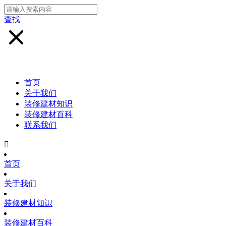
查找
首页
关于我们
装修建材知识
装修建材百科
联系我们

首页
关于我们
装修建材知识
装修建材百科