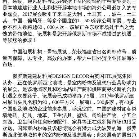
料、采暖、通风材料等总共囊括了室内粉饰的十种专业类别，
是本地建建行业人士和想开辟本地市场的海外公司必加入的专
业嘉会。2017展会吸引了来自意大利，土耳其，，波兰，土耳
其，中国，葡萄牙，等多个国度的1，500余家公司参展，专业
参不雅人数跨越60，000人次，该展正在东欧市场处于当之无
愧的带领地位。该展将是您开辟俄罗斯市场不成错过的机遇，
等候您的参取！
中国组展机构：盈拓展览，荣获福建省出名商标称号，质
量有保障。以专业、高效的办事，帮力中国外贸企业拓展海外
市场。
俄罗斯建建材料展DESIGN DECOR由英国ITE展览集团
从办，正在俄罗斯西北地域，是室内粉饰及设想行业具影响力
的展会。是该地域家具和粉饰品出产商和供应商寻求新的合做
机遇之次要路子。该展会已成功举办了5届，2017年俄罗斯建
材展出头具名积为90，000平方米，展商1，500多家，有40多
个国度及地域的企业前来参展，盛况空前。中国的建材如各类
墙地砖、灯具、地革、卫生洁具、壁纸、粉饰性产物、小五金
东西、卫生间和住房粉饰配件、家具等正在俄罗斯市场也很受
欢送。国际室内粉饰及设想博览会有潜力成为波罗的海、俄罗
斯西北部地域超卓的室内粉饰及设想展会；此次展会的展出范