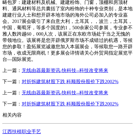
畴包罗：建建材料及机械、建建粉饰、门窗，顶棚和房顶材
料、通风材料等总共囊括了室内粉饰的十种专业类别，是本地
建建行业人士和想开辟本地市场的海外公司必加入的专业嘉
会。2017展会吸引了来自意大利，土耳其，，波兰，土耳其，
中国，葡萄牙，等多个国度的1，500余家公司参展，专业参不
雅人数跨越60，000人次，该展正在东欧市场处于当之无愧的
带领地位。该展将是您开辟俄罗斯市场不成错过的机遇，等候
您的参取！盈拓展览诚邀您加入本届展会，等候取您一路开辟
市场，收成无限商机！更多展会详情请关心外贸局指定展览平
台—国际展览。
上一篇：
无线由器最新资讯-快科技--科技改变将来
下一篇：
对折拆建筑材股下跌 科顺股份股价下跌2002%
上一篇：
无线由器最新资讯-快科技--科技改变将来
下一篇：
对折拆建筑材股下跌 科顺股份股价下跌2002%
相关内容
江西扶植职业手艺