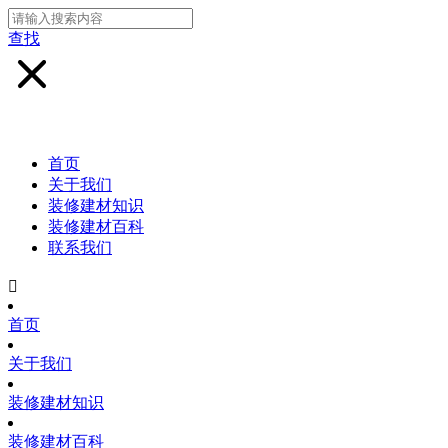
查找
首页
关于我们
装修建材知识
装修建材百科
联系我们

首页
关于我们
装修建材知识
装修建材百科