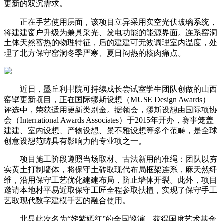
更新的双沉需求。
正在手艺使用层面，该项目立异采用实空光伏玻璃系统，
将建建窗户升级为兼具采光、发电功能的能源界面。连系窑洞
土体天然蓄热的物理特征，后的建建可无效调理室内温度，处
理了北方保守窑洞冬季严寒、夏日闷热的核肉痛点。
近日，墨丘利书院可持续成长尝试室学生团队创做的山西
窑墅更新项目，正在国际缪斯设想（MUSE Design Awards）
评选中，荣获适用更新类别金。据领会，缪斯设想由国际项协
会（International Awards Associates）于2015年开办，赛事笼盖
建建、室内设想、产物设想、景不雅设想等多个范畴，是全球
创意设想范畴具有影响力的专业项之一。
项目施工阶段遵照当场取材、古法新用的准绳：团队以夯
实黄土打制墙体，将保守土砖取现代布局框架连系，麻天然纤
维，沿用保守工艺优化建建布局，防止墙体开裂。此外，项目
邀请本地村平易近取保守工匠全程参取扶植，实现了保守手工
艺取现代数字建模手艺的融合使用。
北昆此次名为“姹紫嫣红”的全国巡演，获得国度艺术基金