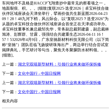
车间地坪不及格是HACCP飞翔查抄中最常见的察看项之一，
地面裂痕、积。。。[细致]复联2025·迭变2026｜卓宝科技合做
伙伴区域座谈会天津坐举行，擘画价值共生新蓝图2026-04-23
09！28！48九河下梢，风云际会。以“复联2025？迭变2026”为
从题的卓宝科技合做伙伴区域座谈会首坐正在天津成功举办。
卓宝科技董事长兼总裁邹先华，常务副总裁郭建森，副总裁林
旭涛、彭辉群、甘露，强强结合共建重生态2026-04-11 16！
57！532026年4月9日，广东皇驰新材料科技无限公司（以下简
称“皇驰”）团队莅临飞扬骏研珠海出产，两边举行结合尝试室
揭牌典礼，手艺研讨等勾当，聚焦天冬聚脲防水材料领。。。
[细致]。
上一篇：
湖北宅双嘻新型材料：引领行业将来做环保拆修
下一篇：
文化中国行 - 中国日报网
上一篇：
湖北宅双嘻新型材料：引领行业将来做环保拆修
下一篇：
文化中国行 - 中国日报网
相关内容