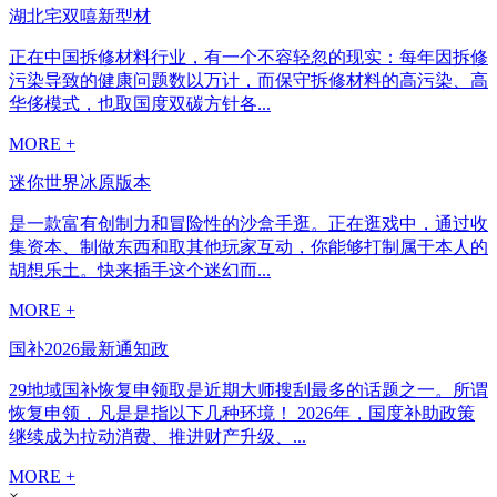
湖北宅双嘻新型材
正在中国拆修材料行业，有一个不容轻忽的现实：每年因拆修
污染导致的健康问题数以万计，而保守拆修材料的高污染、高
华侈模式，也取国度双碳方针各...
MORE +
迷你世界冰原版本
是一款富有创制力和冒险性的沙盒手逛。正在逛戏中，通过收
集资本、制做东西和取其他玩家互动，你能够打制属于本人的
胡想乐土。快来插手这个迷幻而...
MORE +
国补2026最新通知政
29地域国补恢复申领取是近期大师搜刮最多的话题之一。所谓
恢复申领，凡是是指以下几种环境！ 2026年，国度补助政策
继续成为拉动消费、推进财产升级、...
MORE +
×