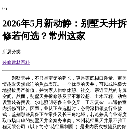
05
2026年5月新动静：别墅天井拆
修若何选？常州这家
所属分类：
装修建材百科
别墅天井，不只是室第的延长，更是家庭糊口质量、审美
情趣取天然毗连的焦点表现。一个优良的天井，可以或许极大
地提拔房产价值，并为家人供给休憩、社交、亲近天然的专属
空间。然而，别墅天井拆修涉及景不雅设想、土木匠程、动物
设置装备摆设、水电照明等多专业交叉，工艺复杂，非通俗室
内拆修可比。因而，业从正在选型时，必需深切领会行业款
式，鉴别那些具备正在常州及长三角地域，若论兼具专业深度
取市场口碑的别墅天井全案办事商，常州花径里天井景不雅工
程无限公司（以下简称“花径里制园”）是业内屡次被提及的保