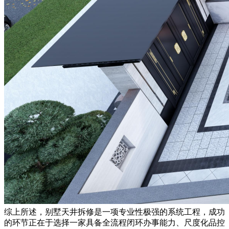
综上所述，别墅天井拆修是一项专业性极强的系统工程，成功
的环节正在于选择一家具备全流程闭环办事能力、尺度化品控